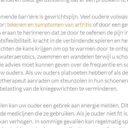
omende barrière is gewrichtspijn. Veel oudere volwa
or:
tekenen en symptomen van artritis
of door een ge
n eraan te herinneren dat ze door te oefenen de pijn 
sflexibiliteit, kracht in de verbindende spieren en
ichten de kans krijgen om op te warmen door te onts
n wateraerobics, zwemmen en wandelen terwijl u scho
ie advies moet kunnen geven over de frequentie en s
 uw ouders. Als uw ouders platvoeten hebben of als 
odotherapeut aanraden om steunzolen in hun schoenen
de belasting van de kniegewrichten te verminderen.
llen kan uw ouder een gebrek aan energie melden. Di
e medicijnen die ze gebruiken. Als je ouder niet fit i
 kan verhogen. In sommige gevallen kan regelmatig sp