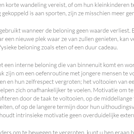
een korte wandeling vereist, of om hun kleinkinderen
 gekoppeld is aan sporten, zijn ze misschien meer ge
 gebruikt wanneer de beloning geen waarde verliest.
 een nieuwe plek waar ze van zullen genieten, kan ve
ysieke beloning zoals eten of een duur cadeau.
t een interne beloning die van binnenuit komt en wo
euk zijn om een ​​oefenroutine met jongere mensen te v
n en hun zelfrespect vergroten; het voltooien van e
elpen zich onafhankelijker te voelen. Motivatie om t
ofiteren door de taak te voltooien, op de middellange t
iten, of op de langere termijn door hun uithoudingsver
 houdt intrinsieke motivatie geen overduidelijke exter
ders om te bewegen te vergroten, kunt u hen eraan h