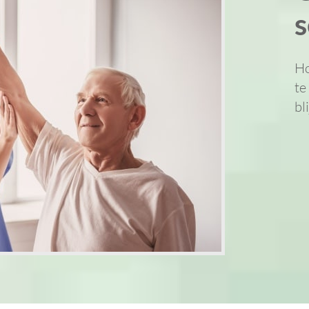
s
Ho
te
bl