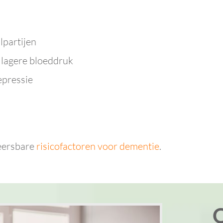
lpartijen
 lagere bloeddruk
epressie
heersbare
risicofactoren voor dementie
.
O