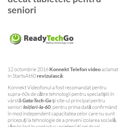
seniori
12 octombrie 2016
Konnekt Telefon video
aclamat
în StartsAt60
revizuiască
:
Konnekt Videofonul a fost recomandat pentru
supra-60s de către tehnologii pentru specialiștii în
vârstă
Gata-Tech-Go
și site-ul principal pentru
seniori
Inițieri-la-60
, pentru prima dată confirmând
în mod independent capacitatea celor care nu sunt
pricepuți la tehnologie de a preveni izolarea socială,
rămânând în contact cu prietenii și cei dragi.