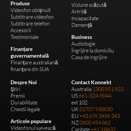
Produse
Viziune scăzută
Videofon obișnuit
Artrită
Subtitrare videofon
Incapacitate
Subtitrare telefon
Demenţă
Accesorii
Testimoniale
Business
Audiologie
Finanțare
Îngrijire la domiciliu
guvernamentală
Casa de ingrijire
Finanțare australiană
finanțare din SUA
Despre Noi
Contact Konnekt
Ştiri
Australia
1300 851 823
Premii
US
661-324-9044
Durabilitate
ext 102
Chestii legale
UK
01707 938830
EU
+43 676 3456 343
Articole populare
NZ
0800 454 862
Videofonul salvează
Caritate
+61 3 8637