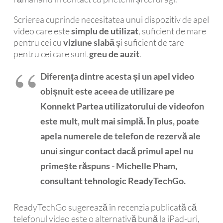
Scrierea cuprinde necesitatea unui dispozitiv de apel
video care este
simplu de utilizat
, suficient de mare
pentru cei cu
viziune slabă
și suficient de tare
pentru cei care sunt
greu de auzit
.
Diferența dintre acesta și un apel video
obișnuit este aceea de utilizare pe
Konnekt Partea utilizatorului de videofon
este mult, mult mai simplă. În plus, poate
apela numerele de telefon de rezervă ale
unui singur contact dacă primul apel nu
primește răspuns - Michelle Pham,
consultant tehnologic ReadyTechGo.
ReadyTechGo sugerează în recenzia publicată că
telefonul video este o alternativă bună la iPad-uri,