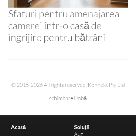
Sfaturi pentru amenajarea
camerei într-o casă de
îngrijire pentru bătrâni
© 2015-2026 All rights reserved. Konnekt Pty Ltd
schimbare limbă
Acasă
Soluții
Auz