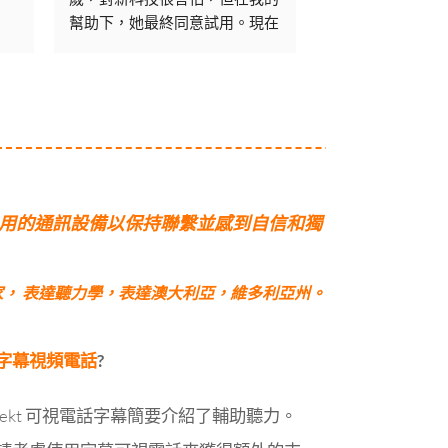
幫助下，她最終同意試用。現在
買和送貨過程中
她很喜歡這款手機，因為它操作
應手機的過程中
簡單，而且她很喜歡可以閱讀通
的支援。非常感謝D
話內容的功能。
推薦👌
簡單易用的通訊設備以保持聯繫並感到自信和獨
學家，
表達聽力學，表達澳大利亞
，維多利亞州。
t 字幕視頻電話
?
nnekt 可視電話字幕簡要介紹了輔助聽力。