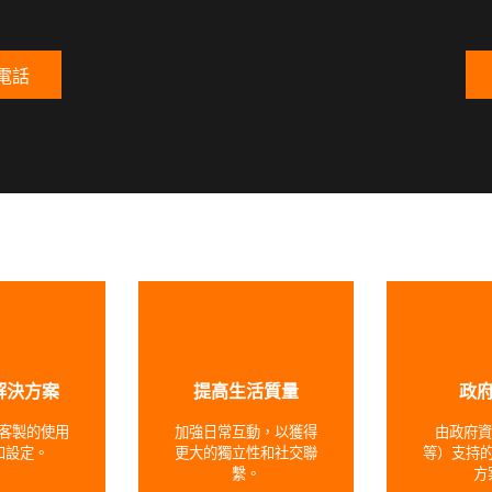
電話
解決方案
提高生活質量
政
客製的使用
加強日常互動，以獲得
由政府資
和設定。
更大的獨立性和社交聯
等）支持
繫。
方