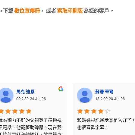
->下載
數位宣傳冊
， 或者
索取印刷版
為您的客戶。
馬克·迪恩
蘇珊·蒂爾
09：32 24 Jul 26
13：09 20 Jul 26
我為聽力不好的父親買了這通視
和媽媽視訊通話真是太好了
訊電話，他戴著助聽器。現在我
也很喜歡字幕。
用這部電話和他通話，效果簡直