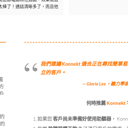
太棒了！通話清晰多了，而且他
可以透過語音轉文字功能輕鬆地
在螢幕上跟上對話。真後悔沒早
點買。
我們建議 Konnekt 適合正在尋找
立的客戶。
獨
— Gloria Lee，聽力
方
戶
何時推薦
Konnek
的
如果您
客戶尚未準備好使用助聽器
， Ko
者的