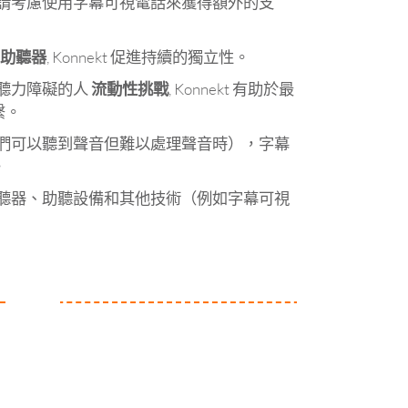
請考慮使用字幕可視電話來獲得額外的支
用助聽器
, Konnekt 促進持續的獨立性。
聽力障礙的人
流動性挑戰
, Konnekt 有助於最
繫。
們可以聽到聲音但難以處理聲音時），字幕
。
聽器、助聽設備和其他技術（例如字幕可視