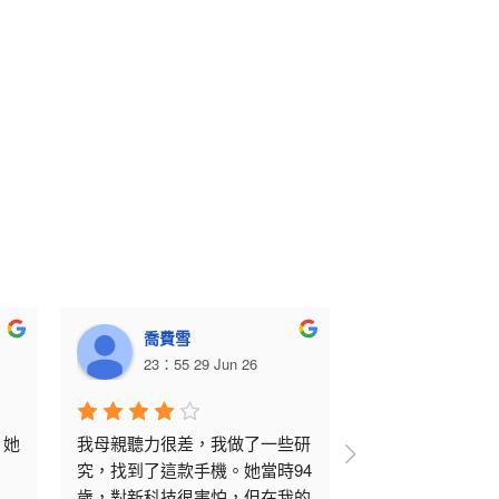
喬費雪
朱莉·斯
23：55 29 Jun 26
03：00 29
，她
我母親聽力很差，我做了一些研
這款手機讓我患
究，找到了這款手機。她當時94
父親重新獲得了
歲，對新科技很害怕，但在我的
力。客戶服務非