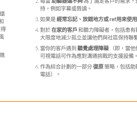
每當
助聽器還不夠
為了滿足客戶的需求，
持，例如字幕或唇讀。
遠
如果是
經常忘記、放錯地方或 ref用來使
和
值得
對於
在家的客戶
和聽力障礙者，包括患有
風
大限度地減少孤立並讓他們與社區保持聯
當你的客戶遇到
聽覺處理障礙
（即，當他
進
可視電話可作為應對溝通挑戰的支援設備
作為綜合計劃的一部分
復原
策略，包括助
電話）。