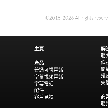
©2015-2026 All rights reserv
主頁
解
聽
低
產品
關
普通可視電話
殘
字幕視頻電話
失
字幕電話
配件
商
客戶見證
聽