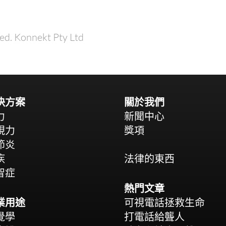
ed. Konnekt Pty Ltd
決方案
關於我們
力
新聞中心
視力
獎項
節炎
疾
法律的東西
智症
熱門文章
業用途
可視電話拯救生命
覺學
打電話給聾人