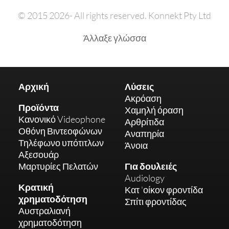
© 2015 2026- All rights reserved. Konnekt Pty Ltd
Άλλαξε γλώσσα
Αρχική
Λύσεις
Ακρόαση
Προϊόντα
Χαμηλή όραση
Κανονικό Videophone
Αρθρίτιδα
Οθόνη Βιντεοφώνων
Αναπηρία
Τηλέφωνο υπότιτλων
Άνοια
Αξεσουάρ
Μαρτυρίες Πελατών
Για δουλειές
Audiology
Κρατική
Κατ 'οίκον φροντίδα
χρηματοδότηση
Σπίτι φροντίδας
Αυστραλιανή
χρηματοδότηση