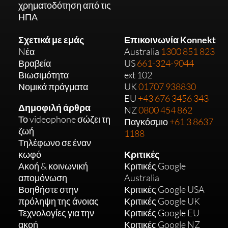
χρηματοδότηση από τις
ΗΠΑ
Σχετικά με εμάς
Επικοινωνία Konnekt
Nέα
Australia
1300 851 823
Βραβεία
US
661-324-9044
Βιωσιμότητα
ext 102
Νομικά πράγματα
UK
01707 938830
EU
+43 676 3456 343
Δημοφιλή άρθρα
NZ
0800 454 862
Το videophone σώζει τη
Παγκόσμιο
+61 3 8637
ζωή
1188
Τηλέφωνο σε έναν
κωφό
Κριτικές
Ακοή & κοινωνική
Κριτικές Google
απομόνωση
Australia
Βοηθήστε στην
Κριτικές Google USA
πρόληψη της άνοιας
Κριτικές Google UK
Τεχνολογίες για την
Κριτικές Google EU
ακοή
Κριτικές Google NZ