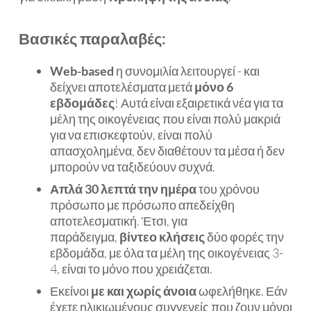
Βασικές παραλαβές:
Web-based
η συνομιλία λειτουργεί - και
δείχνει αποτελέσματα μετά
μόνο 6
εβδομάδες
! Αυτά είναι εξαιρετικά νέα για τα
μέλη της οικογένειας που είναι πολύ μακριά
για να επισκεφτούν, είναι πολύ
απασχολημένα, δεν διαθέτουν τα μέσα ή δεν
μπορούν να ταξιδεύουν συχνά.
Απλά 30 λεπτά την ημέρα
του χρόνου
πρόσωπο με πρόσωπο απεδείχθη
αποτελεσματική. Έτσι, για
παράδειγμα,
βίντεο κλήσεις
δύο φορές την
εβδομάδα, με όλα τα μέλη της οικογένειας 3-
4, είναι το μόνο που χρειάζεται.
Εκείνοι
με και χωρίς άνοια
ωφελήθηκε. Εάν
έχετε ηλικιωμένους συγγενείς που ζουν μόνοι