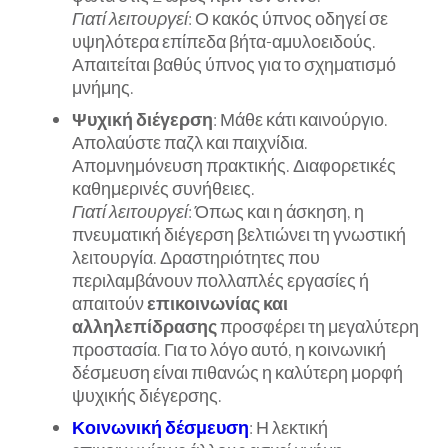
Γιατί λειτουργεί
: Ο κακός ύπνος οδηγεί σε
υψηλότερα επίπεδα βήτα-αμυλοειδούς.
Απαιτείται βαθύς ύπνος για το σχηματισμό
μνήμης.
Ψυχική διέγερση
: Μάθε κάτι καινούργιο.
Απολαύστε παζλ και παιχνίδια.
Απομνημόνευση πρακτικής. Διαφορετικές
καθημερινές συνήθειες.
Γιατί λειτουργεί
: Όπως και η άσκηση, η
πνευματική διέγερση βελτιώνει τη γνωστική
λειτουργία. Δραστηριότητες που
περιλαμβάνουν πολλαπλές εργασίες ή
απαιτούν
επικοινωνίας και
αλληλεπίδρασης
προσφέρει τη μεγαλύτερη
προστασία. Για το λόγο αυτό, η κοινωνική
δέσμευση είναι πιθανώς η καλύτερη μορφή
ψυχικής διέγερσης.
Κοινωνική δέσμευση
: Η λεκτική