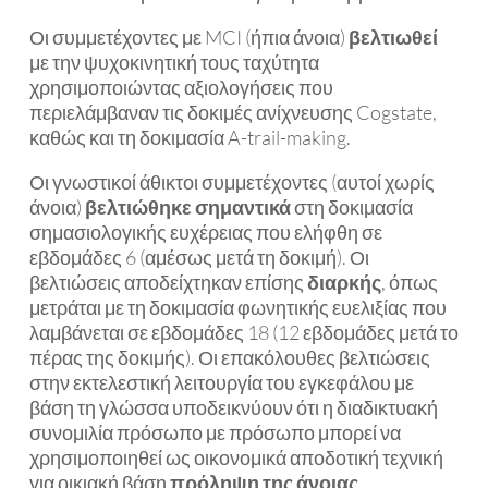
Οι συμμετέχοντες με MCI (ήπια άνοια)
βελτιωθεί
με την ψυχοκινητική τους ταχύτητα
χρησιμοποιώντας αξιολογήσεις που
περιελάμβαναν τις δοκιμές ανίχνευσης Cogstate,
καθώς και τη δοκιμασία A-trail-making.
Οι γνωστικοί άθικτοι συμμετέχοντες (αυτοί χωρίς
άνοια)
βελτιώθηκε σημαντικά
στη δοκιμασία
σημασιολογικής ευχέρειας που ελήφθη σε
εβδομάδες 6 (αμέσως μετά τη δοκιμή). Οι
βελτιώσεις αποδείχτηκαν επίσης
διαρκής
, όπως
μετράται με τη δοκιμασία φωνητικής ευελιξίας που
λαμβάνεται σε εβδομάδες 18 (12 εβδομάδες μετά το
πέρας της δοκιμής). Οι επακόλουθες βελτιώσεις
στην εκτελεστική λειτουργία του εγκεφάλου με
βάση τη γλώσσα υποδεικνύουν ότι η διαδικτυακή
συνομιλία πρόσωπο με πρόσωπο μπορεί να
χρησιμοποιηθεί ως οικονομικά αποδοτική τεχνική
για οικιακή βάση
πρόληψη της άνοιας
.