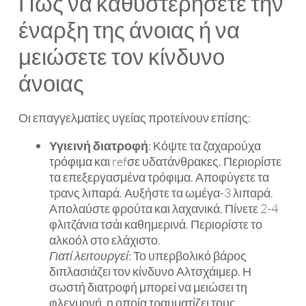
Πώς να καθυστερήσετε την
έναρξη της άνοιας ή να
μειώσετε τον κίνδυνο
άνοιας
Οι επαγγελματίες υγείας προτείνουν επίσης:
Υγιεινή διατροφή
: Κόψτε τα ζαχαρούχα
τρόφιμα και refσε υδατάνθρακες. Περιορίστε
τα επεξεργασμένα τρόφιμα. Αποφύγετε τα
τρανς λιπαρά. Αυξήστε τα ωμέγα-3 λιπαρά.
Απολαύστε φρούτα και λαχανικά. Πίνετε 2-4
φλιτζάνια τσάι καθημερινά. Περιορίστε το
αλκοόλ στο ελάχιστο.
Γιατί λειτουργεί
: Το υπερβολικό βάρος
διπλασιάζει τον κίνδυνο Αλτσχάιμερ. Η
σωστή διατροφή μπορεί να μειώσει τη
φλεγμονή, η οποία τραυματίζει τους