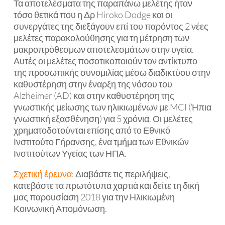
Τα αποτελέσματα της παραπάνω μελέτης ήταν
τόσο θετικά που η Δρ Hiroko Dodge και οι
συνεργάτες της διεξάγουν επί του παρόντος 2 νέες
μελέτες παρακολούθησης για τη μέτρηση των
μακροπρόθεσμων αποτελεσμάτων στην υγεία.
Αυτές οι μελέτες ποσοτικοποιούν τον αντίκτυπο
της προσωπικής συνομιλίας μέσω διαδικτύου στην
καθυστέρηση στην έναρξη της νόσου του
Alzheimer (AD) και στην καθυστέρηση της
γνωστικής μείωσης των ηλικιωμένων με MCI (Ήπια
γνωστική εξασθένηση) για 5 χρόνια. Οι μελέτες
χρηματοδοτούνται επίσης από το Εθνικό
Ινστιτούτο Γήρανσης, ένα τμήμα των Εθνικών
Ινστιτούτων Υγείας των ΗΠΑ.
Σχετική έρευνα
: Διαβάστε τις περιλήψεις,
κατεβάστε τα πρωτότυπα χαρτιά και δείτε τη δική
μας παρουσίαση 2018 για την Ηλικιωμένη
Κοινωνική Απομόνωση.