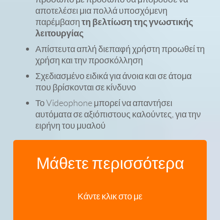
αποτελέσει μια πολλά υποσχόμενη
παρέμβαση
τη βελτίωση της γνωστικής
λειτουργίας
Απίστευτα απλή διεπαφή χρήστη προωθεί τη
χρήση και την προσκόλληση
Σχεδιασμένο ειδικά για άνοια και σε άτομα
που βρίσκονται σε κίνδυνο
Το Videophone μπορεί να απαντήσει
αυτόματα σε αξιόπιστους καλούντες, για την
ειρήνη του μυαλού
Μάθετε περισσότερα
Κάντε κλικ στο με