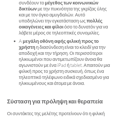
συνδέουν το
μέγεθος των κοινωνικών
δικτύων
με την πυκνότητα της γκρίζας ύλης
και με τον όγκο αμυγδαλών. Αυτό
υποδηλώνει την εγκατάσταση ως
πολλές
οικογένειες και φίλοι
όσο το δυνατόν για να
λάβετε μέρος σε τηλεοπτικές συνομιλίες.
A
μεγάλη οθόνη αφής
φιλική προς το
χρήστη
η διασύνδεση είναι το κλειδί για την
αποδοχή και την τήρηση. Οι περισσότεροι
ηλικιωμένοι που αντιμετωπίζουν άνοια θα
αγωνιστούν με ένα iPad ή tablet. Απαιτούν μια
φιλική προς το χρήστη συσκευή, όπως ένα
τηλεοπτικό τηλέφωνο ειδικά σχεδιασμένο για
ηλικιωμένους και άτομα με άνοια.
Σύσταση για πρόληψη και θεραπεία
Οι συντάκτες της μελέτης προτείνουν ότι η φιλική