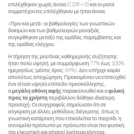
επιλέχθηκαν χωρίς άνοια (CDR = 0) και οι μισοί
συμμετέχοντες επιλέχθηκαν με ήπια άνοια.
«Πριν και μετά» οι βαθμολογίες των γνωστικών
δοκιμών και των βαθμολογιών μοναξιάς
συγκρίθηκαν μεταξύ της ομάδας παρέμβασης και
της ομάδας ελέγχου.
Η τήρηση της ρουτίνας καθημερινής συζήτησης
ήταν πολύ υψηλή, με συμμόρφωση 77% έως 100%
ημερησίως (μέσος όρος: 89%). Δεν υπήρχε καμία
απολύτως αποχώρηση. Προκειμένου να επιτευχθεί
ένα τέτοιο υψηλό επίπεδο προσκόλλησης,
α
μεγάλη οθόνη αφής
παρακολουθεί και α
φιλική
προς το χρήστη
περιβάλλον δόθηκε ιδιαίτερη
προσοχή. Οι συγγραφείς σημείωσαν ότι σε
σύγκριση με άλλες μεθόδους διέγερσης, όπως η
γνωστική κατάρτιση που επικαλείται το παιχνίδι, η
συνομιλία πρόσωπο με πρόσωπο είναι πιο φυσική,
πιο ελκυστική και απαιτεί λιγότερα κίνητρα.