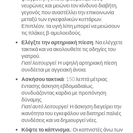
νευρώνες και μειώνει τον κίνδυνο διαβήτη,
γεγονός που αναστέλλει την επικοινωνία
μεταξύ των εγκεφαλικών κυττάρων.
Επιπλέον, τα υγιή λίπη μπορεί να μειώσουν
τις πλάκες β-αμυλοειδούς.
Ελέγξτε την αρτηριακή πίεση
: Να ελέγχετε
τακτικά και να ακολουθείτε τις οδηγίες του
γιατρού.
Γιατί λειτουργεί
: Η υψηλή αρτηριακή πίεση
συνδέεται με αγγειακή άνοια.
Ασκήσου τακτικά
: 150 λεπτά μέτριας
έντασης άσκηση εβδομαδιαίως,
συνδυάζοντας καρδιο με προπόνηση
δύναμης.
Γιατί αυτό λειτουργεί
: Η άσκηση διεγείρει την
ικανότητα του εγκεφάλου να διατηρεί παλιές
συνδέσεις και να δημιουργεί νέες.
Κόψτε το κάπνισμα.
: Οι καπνιστές άνω των