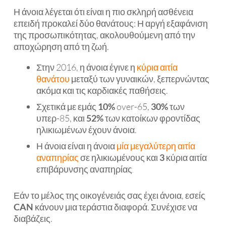
Η άνοια λέγεται ότι είναι η πιο σκληρή ασθένεια
επειδή προκαλεί δύο θανάτους: Η αργή εξαφάνιση
της προσωπικότητας, ακολουθούμενη από την
αποχώρηση από τη ζωή.
Στην 2016, η άνοια έγινε η
κύρια αιτία
θανάτου
μεταξύ των γυναικών, ξεπερνώντας
ακόμα και τις καρδιακές παθήσεις.
Σχετικά με εμάς
10%
over-65,
30%
των
υπερ-85, και
52%
των κατοίκων φροντίδας
ηλικιωμένων έχουν άνοια.
Η άνοια είναι η άνοια
μία μεγαλύτερη αιτία
αναπηρίας
σε ηλικιωμένους και
3
κύρια αιτία
επιβάρυνσης αναπηρίας
.
Εάν το μέλος της οικογένειάς σας έχει άνοια, εσείς
CAN
κάνουν μια τεράστια διαφορά. Συνέχισε να
διαβάζεις.