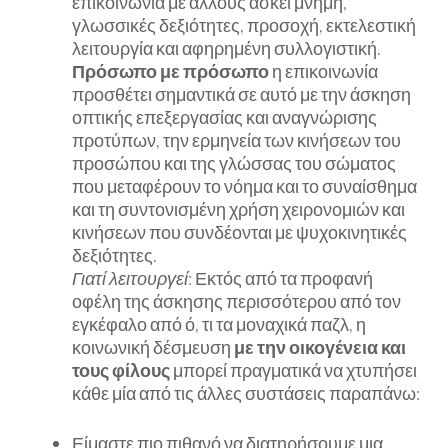
επικοινωνία με άλλους ασκεί μνήμη,
γλωσσικές δεξιότητες, προσοχή, εκτελεστική
λειτουργία και αφηρημένη συλλογιστική.
Πρόσωπο με πρόσωπο
η επικοινωνία
προσθέτει σημαντικά σε αυτό με την άσκηση
οπτικής επεξεργασίας και αναγνώρισης
προτύπων, την ερμηνεία των κινήσεων του
προσώπου και της γλώσσας του σώματος
που μεταφέρουν το νόημα και το συναίσθημα
και τη συντονισμένη χρήση χειρονομιών και
κινήσεων που συνδέονται με ψυχοκινητικές
δεξιότητες.
Γιατί λειτουργεί
: Εκτός από τα προφανή
οφέλη της άσκησης περισσότερου από τον
εγκέφαλο από ό, τι τα μοναχικά παζλ, η
κοινωνική δέσμευση
με την οικογένεια και
τους φίλους
μπορεί πραγματικά να χτυπήσει
κάθε μία από τις άλλες συστάσεις παραπάνω:
Είμαστε πιο πιθανό να διατηρήσουμε μια