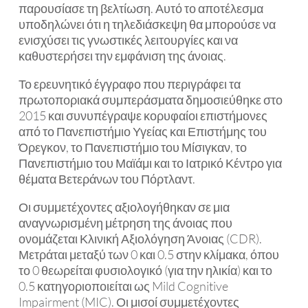
παρουσίασε τη βελτίωση. Αυτό το αποτέλεσμα
υποδηλώνει ότι η τηλεδιάσκεψη θα μπορούσε να
ενισχύσει τις γνωστικές λειτουργίες και να
καθυστερήσει την εμφάνιση της άνοιας.
Το ερευνητικό έγγραφο που περιγράφει τα
πρωτοποριακά συμπεράσματα δημοσιεύθηκε στο
2015 και συνυπέγραψε κορυφαίοι επιστήμονες
από το Πανεπιστήμιο Υγείας και Επιστήμης του
Όρεγκον, το Πανεπιστήμιο του Μίσιγκαν, το
Πανεπιστήμιο του Μαϊάμι και το Ιατρικό Κέντρο για
θέματα Βετεράνων του Πόρτλαντ.
Οι συμμετέχοντες αξιολογήθηκαν σε μια
αναγνωρισμένη μέτρηση της άνοιας που
ονομάζεται Κλινική Αξιολόγηση Άνοιας (CDR).
Μετράται μεταξύ των 0 και 0.5 στην κλίμακα, όπου
το 0 θεωρείται φυσιολογικό (για την ηλικία) και το
0.5 κατηγοριοποιείται ως Mild Cognitive
Impairment (MIC). Οι μισοί συμμετέχοντες