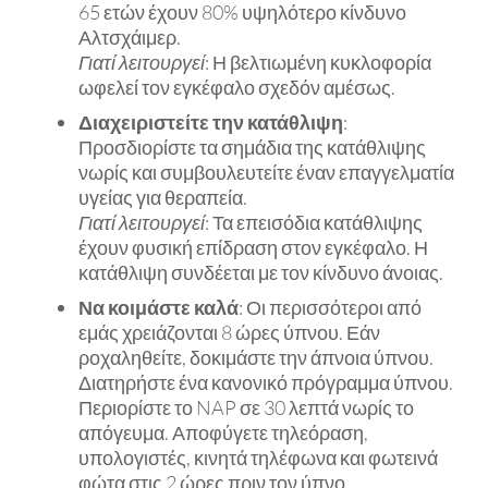
65 ετών έχουν 80% υψηλότερο κίνδυνο
Αλτσχάιμερ.
Γιατί λειτουργεί
: Η βελτιωμένη κυκλοφορία
ωφελεί τον εγκέφαλο σχεδόν αμέσως.
Διαχειριστείτε την κατάθλιψη
:
Προσδιορίστε τα σημάδια της κατάθλιψης
νωρίς και συμβουλευτείτε έναν επαγγελματία
υγείας για θεραπεία.
Γιατί λειτουργεί
: Τα επεισόδια κατάθλιψης
έχουν φυσική επίδραση στον εγκέφαλο. Η
κατάθλιψη συνδέεται με τον κίνδυνο άνοιας.
Να κοιμάστε καλά
: Οι περισσότεροι από
εμάς χρειάζονται 8 ώρες ύπνου. Εάν
ροχαληθείτε, δοκιμάστε την άπνοια ύπνου.
Διατηρήστε ένα κανονικό πρόγραμμα ύπνου.
Περιορίστε το NAP σε 30 λεπτά νωρίς το
απόγευμα. Αποφύγετε τηλεόραση,
υπολογιστές, κινητά τηλέφωνα και φωτεινά
φώτα στις 2 ώρες πριν τον ύπνο.