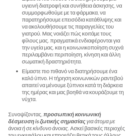
υγιεινή διατροφή και συνήθεια άσκησης, να
συμμορφωθούμε με τα φάρμακα, να
παρατηρήσουμε επεισόδια κατάθλιψης και
να ακολουθήσουμε τις παραγγελίες του
γιατρού. Μας νοιάζει πώς κοιτάμε τους
φίλους μας. πραγματικά ενδιαφέρονται για
την υγεία μας. και η κοινωνικοποίηση συχνά
περιλαμβάνει περιποίηση, κίνηση και άλλη
σωματική δραστηριότητα.
Είμαστε πιο πιθανό να διατηρήσουμε ένα
καλό ύπνο. Η τήρηση κοινωνικών ραντεβού
απαιτεί να μένουμε ξύπνιοι κατά τη διάρκεια
της ημέρας και μας βοηθά να κουράζουμε τη
νύχτα.
Συνοψίζοντας,
προσωπική κοινωνική
δέσμευση
is
ζωτικής σημασίας
για άτομα με
άνοια ή σε κίνδυνο άνοιας
. Ασκεί βασικές περιοχές
του εγκεφάλου και επηρεάζει θετικά τους άλλους