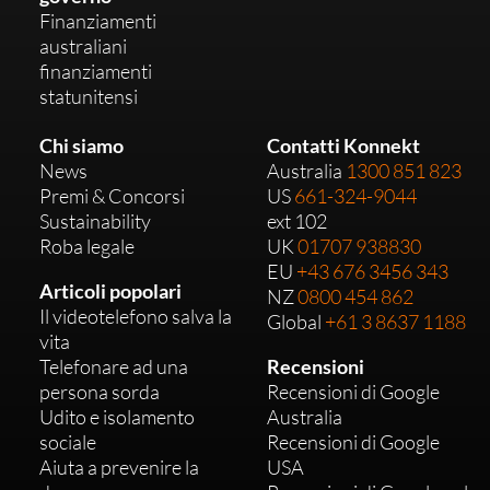
Finanziamenti
australiani
finanziamenti
statunitensi
Chi siamo
Contatti Konnekt
News
Australia
1300 851 823
Premi & Concorsi
US
661-324-9044
Sustainability
ext 102
Roba legale
UK
01707 938830
EU
+43 676 3456 343
Articoli popolari
NZ
0800 454 862
Il videotelefono salva la
Global
+61 3 8637 1188
vita
Telefonare ad una
Recensioni
persona sorda
Recensioni di Google
Udito e isolamento
Australia
sociale
Recensioni di Google
Aiuta a prevenire la
USA