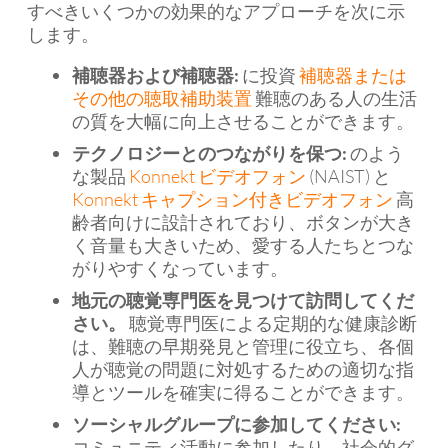
すべきいくつかの効果的なアプローチを次に示
します。
補聴器および補聴器:
に投資
補聴器または
その他の聴取補助装置
難聴のある人の生活
の質を大幅に向上させることができます。
テクノロジーとのつながりを保つ:
のよう
な製品
Konnekt ビデオフォン
(NAIST) と
Konnekt キャプション付きビデオフォン
高
齢者向けに設計されており、ボタンが大き
く音量も大きいため、愛する人たちとつな
がりやすくなっています。
地元の聴覚専門医を見つけて訪問してくだ
さい。
聴覚専門医による定期的な健康診断
は、難聴の早期発見と管理に役立ち、各個
人が聴覚の問題に対処するための適切な指
導とツールを確実に得ることができます。
ソーシャルグループに参加してください:
コミュニティ活動に参加したり、社会的グ