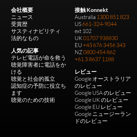
会社概要
接触 Konnekt
ニュース
Australia
1300 851 823
受賞歴
US
661-324-9044
サスティナビリティ
ext 102
法的なもの
UK
01707 938830
EU
+43 676 3456 343
人気の記事
NZ
0800 454 862
テレビ電話が命を救う
+61 3 8637 1188
聴覚障害者に電話をか
ける
レビュー
聴覚と社会的孤立
Google オーストラリア
認知症の予防に役立ち
のレビュー
ます
Google USA のレビュー
聴覚のための技術
Google UK のレビュー
Google EU レビュー
Google ニュージーラン
ドのレビュー