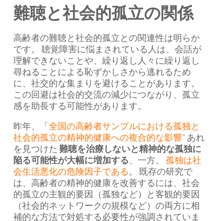
難聴と社会的孤立の関係
高齢者の難聴と社会的孤立との関連性は明らか
です。 聴覚障害に悩まされている人は、会話が
理解できないことや、繰り返し人々に繰り返し
尋ねることによる恥ずかしさから逃れるため
に、社交的な集まりを避けることがあります。
この回避は社会的交流の減少につながり、孤立
感を助長する可能性があります。
昨年、「
全国の高齢者サンプルにおける孤独と
社会的孤立の精神的健康への複合的な影響
" あれ
を見つけた
難聴を治療しないと精神的な孤独に
陥る可能性が大幅に増加する
、一方、
孤独は社
会生活悪化の危険因子である
。 既存の研究で
は、高齢者の精神的健康を改善するには、社会
的孤立の主観的要因（孤独など）と客観的要因
（社会的ネットワークの規模など）の両方に相
補的な方法で対処する必要性が強調されていま