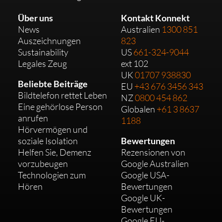
Über uns
Kontakt Konnekt
News
Australien
1300 851
Auszeichnungen
823
Sustainability
US
661-324-9044
Legales Zeug
ext 102
UK
01707 938830
Beliebte Beiträge
EU
+43 676 3456 343
Bildtelefon rettet Leben
NZ
0800 454 862
Eine gehörlose Person
Globalen
+61 3 8637
anrufen
1188
Hörvermögen und
soziale Isolation
Bewertungen
Helfen Sie, Demenz
Rezensionen von
vorzubeugen
Google Australien
Technologien zum
Google USA-
Hören
Bewertungen
Google UK-
Bewertungen
Google EU-