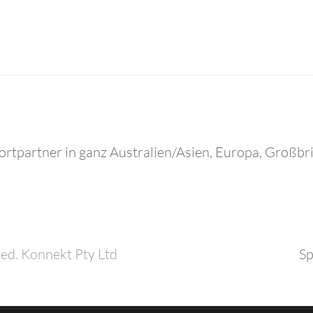
ortpartner in ganz Australien/Asien, Europa, Großb
ed. Konnekt Pty Ltd
Sp