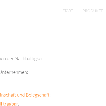
START
PRODUKTE
ien der Nachhaltigkeit.
n Unternehmen:
nschaft und Belegschaft
;
ll tragbar
.