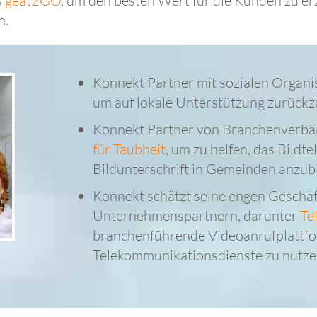
s
geat2GO
, um den besten Wert für die Kunden zu er
n.
Konnekt Partner mit sozialen Organi
um auf lokale Unterstützung zurückz
Konnekt Partner von Branchenverbä
für Taubheit
, um zu helfen, das Bildte
Bildunterschrift in Gemeinden anzubi
Konnekt schätzt seine engen Geschä
Unternehmenspartnern, darunter
Te
branchenführende Videoanrufplattf
Telekommunikationsdienste zu nutze