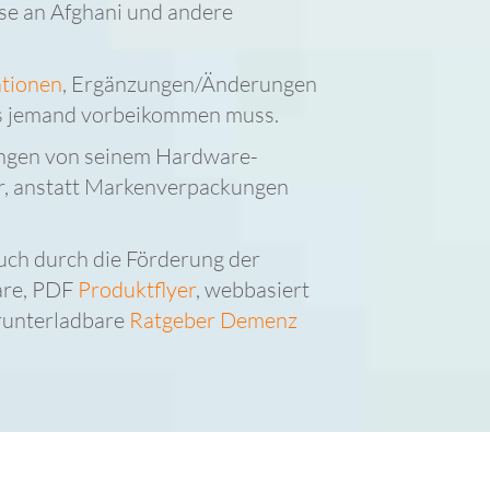
e an Afghani und andere
ationen
, Ergänzungen/Änderungen
ss jemand vorbeikommen muss.
ngen von seinem Hardware-
er, anstatt Markenverpackungen
uch durch die Förderung der
are, PDF
Produktflyer
, webbasiert
erunterladbare
Ratgeber Demenz