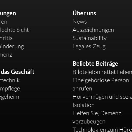
sungen
Über uns
ren
News
lechte Sicht
Auszeichnungen
hritis
Sustainability
hinderung
Legales Zeug
menz
Beliebte Beiträge
 das Geschäft
Bildtelefon rettet Lebe
technik
Eine gehörlose Person
mpflege
anrufen
egeheim
Hörvermögen und sozia
Isolation
Helfen Sie, Demenz
vorzubeugen
Technologien zum Hör