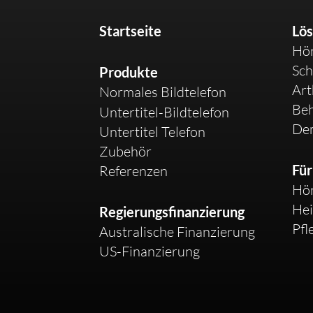
Startseite
Lö
Hö
Sch
Produkte
Art
Normales Bildtelefon
Be
Untertitel-Bildtelefon
De
Untertitel Telefon
Zubehör
Für
Referenzen
Hör
Hei
Regierungsfinanzierung
Pfl
Australische Finanzierung
US-Finanzierung