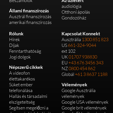
Beszámolók
Az üzletért
audiológia
Állami finanszírozás
Otthoni ápolás
Ausztrál finanszírozás
Gondozóház
amerikai finanszírozás
Rólunk
Kapcsolat Konnekt
Hírek
Ausztrália
1300 851 823
Díjak
US
661-324-9044
Fenntarthatóság
ext 102
Jogi dolgok
UK
01707 938830
EU
+43 676 3456 343
Népszerű cikkek
NZ
0800 454 862
A videofon
Globál
+61 3 8637 1188
élettakarékos
Süket ember
Vélemények
telefonálása
Google Ausztrália
Hallás és társadalmi
vélemények
elszigeteltség
Google USA vélemények
Segítsen megelőzni a
Google brit vélemények