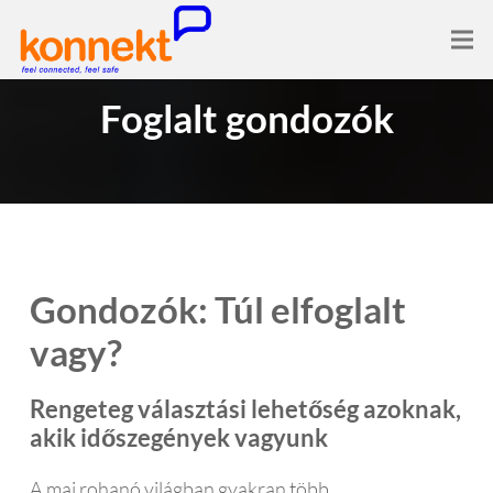
Foglalt gondozók
Gondozók: Túl elfoglalt
vagy?
Rengeteg választási lehetőség azoknak,
akik időszegények vagyunk
A mai rohanó világban gyakran több