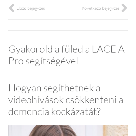
Előző bejegyzés
Következő bejegyzés
Gyakorold a füled a LACE AI
Pro segítségével
Hogyan segíthetnek a
videohívások csökkenteni a
demencia kockázatát?