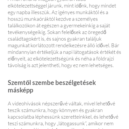
elkötelezettséggel járunk, mint időnk, hogy mindet
egy napba illesszük. Az igényes munkáktól és a
hosszú munkaóráktól kezdve a személyes
találkozókon át egészen a gyermekeinkig a saját
tevékenységeikig. Sokan felelősek az öregedő
családtagokért is, és sajnos gyakran találjuk
magunkat korlátozott rendelkezésre álló idővel. Bár
mindannyian értékeljük a napi látogatások értékét és
előnyeit, az elkötelezettségünk és néha a földrajzi
távolság is azt jelentheti, hogy ez nem lehetséges.
Szemtől szembe beszélgetések
másképp
A videohívások népszerűvé váltak, mivel lehetővé
teszik számunkra, hogy könnyen és gyakran
kapcsolatba léphessünk szeretteinkkel, és lehetővé
teszi számunkra, hogy „látogassunk”, amikor nem