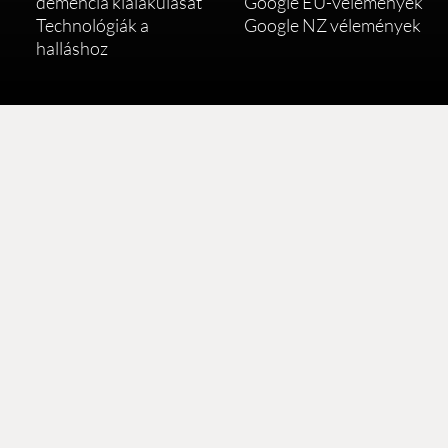
demencia kialakulását
Google EU-vélemények
Technológiák a
Google NZ vélemények
halláshoz