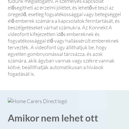
tudunk meglátogatni. A személyes kapcsolat
elősegítheti az érzelmi jólétet, és lehetővé teszi az
öregedő, esetleg fogyatékossággal vagy betegséggel
élő emberek számára a kapcsolatok fenntartását, és
beszélgetéseket várhat számukra. Az Konnekt A
videofont kifejezetten idős embereknek és
fogyatékossággal élő vagy hallássérült embereknek
tervezték. A videofont úgy állíthatjuk be, hogy
egyetlen gombnyomással tárcsázza, és azok
számára, akik ágyban vannak vagy székre vannak
kötve, beállíthatják automatikusan a hívások
fogadását is.
Amikor nem lehet ott