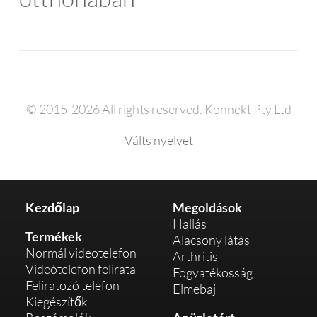
© 2015-2026 All rights reserved. Konnekt Pty Ltd
Válts nyelvet
Kezdőlap
Megoldások
Hallás
Termékek
Alacsony látás
Normál videotelefon
Arthritis
Videótelefon felirata
Fogyatékosság
Feliratozó telefon
Elmebaj
Kiegészítők