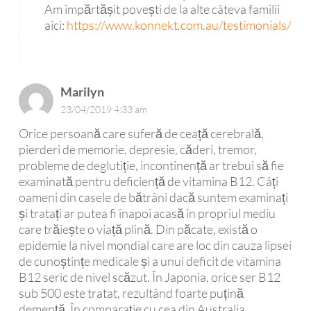
Am împărtășit povești de la alte câteva familii
aici:
https://www.konnekt.com.au/testimonials/
Marilyn
23/04/2019 4:33 am
Orice persoană care suferă de ceață cerebrală,
pierderi de memorie, depresie, căderi, tremor,
probleme de deglutiție, incontinență ar trebui să fie
examinată pentru deficiență de vitamina B12. Câți
oameni din casele de bătrâni dacă suntem examinați
și tratați ar putea fi înapoi acasă în propriul mediu
care trăiește o viață plină. Din păcate, există o
epidemie la nivel mondial care are loc din cauza lipsei
de cunoștințe medicale și a unui deficit de vitamina
B12 seric de nivel scăzut. În Japonia, orice ser B12
sub 500 este tratat, rezultând foarte puțină
demență. În comparație cu cea din Australia