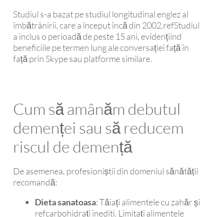
Studiul s-a bazat pe studiul longitudinal englez al
îmbătrânirii, care a început încă din 2002.refStudiul
a inclus o perioadă de peste 15 ani, evidențiind
beneficiile pe termen lung ale conversației față în
față prin Skype sau platforme similare.
Cum să amânăm debutul
demenței sau să reducem
riscul de demență
De asemenea, profesioniștii din domeniul sănătății
recomandă:
Dieta sanatoasa
: Tăiați alimentele cu zahăr și
refcarbohidrați inediti. Limitați alimentele