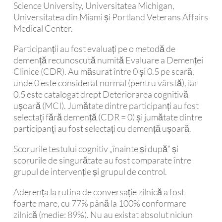
Science University, Universitatea Michigan,
Universitatea din Miami și Portland Veterans Affairs
Medical Center.
Participanții au fost evaluați pe o metodă de
demență recunoscută numită Evaluare a Demenței
Clinice (CDR). Au măsurat între 0 și 0.5 pe scară,
unde 0 este considerat normal (pentru vârstă), iar
0.5 este catalogat drept Deteriorarea cognitivă
ușoară (MCI). Jumătate dintre participanți au fost
selectați fără demență (CDR = 0) și jumătate dintre
participanți au fost selectați cu demență ușoară.
Scorurile testului cognitiv „înainte și după” și
scorurile de singurătate au fost comparate între
grupul de intervenție și grupul de control.
Aderența la rutina de conversație zilnică a fost
foarte mare, cu 77% până la 100% conformare
zilnică (medie: 89%). Nu au existat absolut niciun