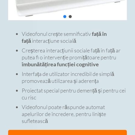
Videofonul crește semnificativ
față în
față
interacțiune socială
Creșterea interacțiunii sociale față în față ar
putea fi o intervenție promițătoare pentru
îmbunătățirea funcției cognitive
Interfața de utilizator incredibil de simplă
promovează utilizarea și aderența
Proiectat special pentru demență și pentru cei
cu risc
Videofonul poate răspunde automat
apelurilor de încredere, pentru liniște
sufletească