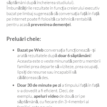
săptămâni după încheierea studiului).
Îmbunătățirile rezultate în funcția creierului executiv
bazat pe limbaj sugerează că conversația față în față
pe internet poate fi folosită ca tehnică rentabilă
pentru acasă
prevenirea demenței
.
Preluări cheie:
Bazat pe Web
conversația funcționează - și
arată rezultatele după
doar 6 săptămâni
!
Aceasta este o veste minunată pentru membrii
familiei prea departe să viziteze, prea ocupați,
lipsiți de resurse sau incapabili să
călătorească des.
Doar 30 de minute pe zi
a timpului față în față
s-a dovedit a fi eficient. Deci, de
exemplu,
apeluri video
de două ori pe
săptămână, cu fiecare din 3-4 membri ai