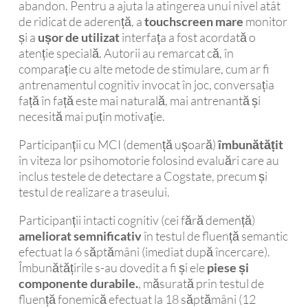
abandon. Pentru a ajuta la atingerea unui nivel atât
de ridicat de aderență, a
touchscreen mare
monitor
și a
ușor de utilizat
interfața a fost acordată o
atenție specială. Autorii au remarcat că, în
comparație cu alte metode de stimulare, cum ar fi
antrenamentul cognitiv invocat în joc, conversația
față în față este mai naturală, mai antrenantă și
necesită mai puțin motivație.
Participanții cu MCI (demență ușoară)
îmbunătățit
în viteza lor psihomotorie folosind evaluări care au
inclus testele de detectare a Cogstate, precum și
testul de realizare a traseului.
Participanții intacti cognitiv (cei fără demență)
ameliorat semnificativ
în testul de fluență semantic
efectuat la 6 săptămâni (imediat după încercare).
Îmbunătățirile s-au dovedit a fi și ele
piese și
componente durabile.
, măsurată prin testul de
fluență fonemică efectuat la 18 săptămâni (12