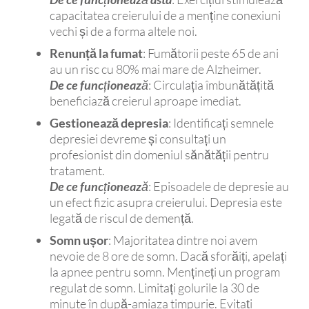
capacitatea creierului de a menține conexiuni
vechi și de a forma altele noi.
Renunță la fumat
: Fumătorii peste 65 de ani
au un risc cu 80% mai mare de Alzheimer.
De ce funcționează
: Circulația îmbunătățită
beneficiază creierul aproape imediat.
Gestionează depresia
: Identificați semnele
depresiei devreme și consultați un
profesionist din domeniul sănătății pentru
tratament.
De ce funcționează
: Episoadele de depresie au
un efect fizic asupra creierului. Depresia este
legată de riscul de demență.
Somn ușor
: Majoritatea dintre noi avem
nevoie de 8 ore de somn. Dacă sforăiți, apelați
la apnee pentru somn. Mențineți un program
regulat de somn. Limitați golurile la 30 de
minute în după-amiaza timpurie. Evitați