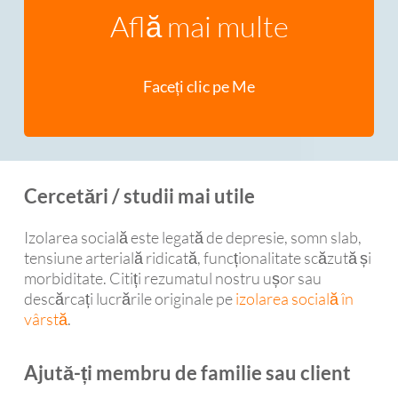
Află mai multe
Faceți clic pe Me
Cercetări / studii mai utile
Izolarea socială este legată de depresie, somn slab,
tensiune arterială ridicată, funcționalitate scăzută și
morbiditate. Citiți rezumatul nostru ușor sau
descărcați lucrările originale pe
izolarea socială în
vârstă
.
Ajută-ți membru de familie sau client