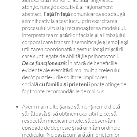
atenție, funcție executivă și raționament
abstract.
Față în față
comunicarea se adaugă
semnificativ la acest lucru prin exercitarea
procesului vizual și recunoașterea modelului,
interpretarea mișcărilor faciale și a limbajului
corporal care transmit semnificație și emoție și
utilizarea coordonată a gesturilor și mișcării
care sunt legate de abilitățile psihomotorii.
De ce funcționează
: În afară de beneficiile
evidente ale exercitării mai mult a creierului
decât puzzle-urile solitare, implicarea
socială
cu familia și prietenii
poate atinge de
fapt toate recomandările de mai sus:
Avem mai multe șanse să menținem o dietă
sănătoasă și să obținem exerciții fizice, să
respectăm medicamentele, să observăm
episoade de depresie și să urmăm ordinele
medicului. Ne pasă cum arătăm prietenilor