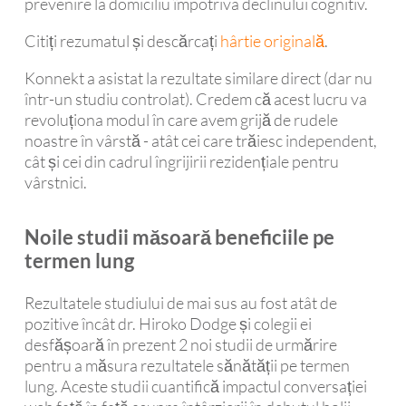
prevenire la domiciliu împotriva declinului cognitiv.
Citiți rezumatul și descărcați
hârtie originală
.
Konnekt a asistat la rezultate similare direct (dar nu
într-un studiu controlat). Credem că acest lucru va
revoluționa modul în care avem grijă de rudele
noastre în vârstă - atât cei care trăiesc independent,
cât și cei din cadrul îngrijirii rezidențiale pentru
vârstnici.
Noile studii măsoară beneficiile pe
termen lung
Rezultatele studiului de mai sus au fost atât de
pozitive încât dr. Hiroko Dodge și colegii ei
desfășoară în prezent 2 noi studii de urmărire
pentru a măsura rezultatele sănătății pe termen
lung. Aceste studii cuantifică impactul conversației