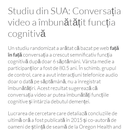
Studiu din SUA: Conversația
video a îmbunătățit funcția
cognitivă
Un studiu randomizat a arătat că bazat pe web
față
în față
conversația a crescut semnificativ funcția
cognitivă după doar 6 săptămâni. Vârsta medie a
participanților a fost de 80.5 ani. În schimb, grupul
de control, care a avut interacțiuni telefonice audio
doar o dată pe săptămână, nu a înregistrat
îmbunătățiri. Acest rezultat sugerează că
conversația video ar putea îmbunătăți funcțiile
cognitive și întârzia debutul demenței.
Lucrarea de cercetare care detaliază concluziile de
ultimă oră a fost publicată în 2015 și co-autoră de
oameni de știință de seamă de la Oregon Health and