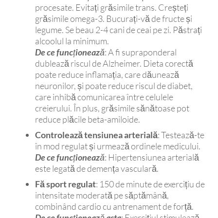
procesate. Evitați grăsimile trans. Creșteți
grăsimile omega-3. Bucurați-vă de fructe și
legume. Se beau 2-4 cani de ceai pe zi. Păstrați
alcoolul la minimum.
De ce funcționează
: A fi supraponderal
dublează riscul de Alzheimer. Dieta corectă
poate reduce inflamația, care dăunează
neuronilor, și poate reduce riscul de diabet,
care inhibă comunicarea între celulele
creierului. În plus, grăsimile sănătoase pot
reduce plăcile beta-amiloide.
Controlează tensiunea arterială
: Testează-te
în mod regulat și urmează ordinele medicului.
De ce funcționează
: Hipertensiunea arterială
este legată de demența vasculară.
Fă sport regulat
: 150 de minute de exercițiu de
intensitate moderată pe săptămână,
combinând cardio cu antrenament de forță.
De ce funcționează asta
: Exercițiul stimulează