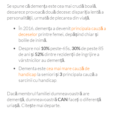
Se spune că demența este cea mai crudă boală,
deoarece provoacă două decese: dispariția lentă a
personalității, urmată de plecarea din viață.
În 2016, demența a devenit
principala cauză a
deceselor
printre femei, depășind chiar și
bolile de inimă.
Despre noi
10%
peste-65s,
30%
de peste 85
de ani și
52%
dintre rezidenții de îngrijire a
vârstnicilor au demență.
Dementa este
cea mai mare cauză de
handicap
la seniori și
3
principala cauză a
sarcinii cu handicap
.
Dacă membrul familiei dumneavoastră are
demență, dumneavoastră
CAN
faceți o diferență
uriașă. Citește mai departe.