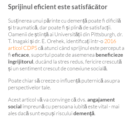
Sprijinul eficient este satisfăcător
Susținerea unui părinte cu demență poate fi dificilă
și traumatică, dar poate fi și plină de satisfacții.
Oamenii de știință ai Universității din Pittsburgh, dr.
T. Inagaki și dr. E. Orehek, identificați într-o
2016
articol CDPS
că atunci când sprijinul este perceput a
fi
eficace
, suportul poate de asemenea
beneficieze
îngrijitorul
, ducând la stres redus, fericire crescută
și un sentiment crescut de conexiune socială.
Poate chiar să creeze o influență puternică asupra
perspectivelor tale.
Acest articol vă va convinge că dvs.
angajament
social
împreună cu persoana iubită este vital - mai
ales dacă sunt expuși riscului
demenţă
.