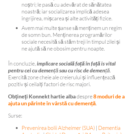
noștri; le pasă cu adevărat de sănătatea
noastră; iar socializarea implică adesea
îngrijirea, mișcarea și alte activități fizice.
Avem mai multe șanse să menținem un regim
de somn bun. Menținerea programărilor
sociale necesită să stăm treji în timpul zilei și
ne ajută să ne obosim pentru noapte.
În concluzie,
implicare socială față în față
is
vital
pentru cei cu demență sau cu risc de demență
.
Exercită zone cheie ale creierului și influențează
pozitiv și ceilalți factori de risc majori.
Obţineţi Konnekt hartie alba
despre
8 moduri de a
ajuta un părinte în vârstă cu demență
.
Surse:
Prevenirea bolii Alzheimer (SUA)
|
Dementia