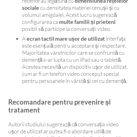
recente au legătură cu
dimensiunea rețelelor
sociale
cu densitatea materiei cenușii și cu
volumul amigdalei. Acest lucru sugerează
configurarea ca
multe familii și prieteni
posibil să participe la conversații video.
A
ecran tactil mare
ușor de utilizat
interfața
este esențială pentru acceptare și respectare.
Majoritatea vârstnicilor care se confruntă cu
demență s-ar lupta cu un iPad sau o tabletă.
Acestea necesită un dispozitiv ușor de utilizat,
cum ar fi un telefon video conceput special
pentru persoanele în vârstă și cei cu demență.
Recomandare pentru prevenire și
tratament
Autorii studiului sugerează că conversația video
ușor de utilizat ar putea fi o abordare utilă de