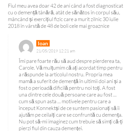
Fiul meu avea doar 42 de ani când a fost diagnosticat
cu o demență tânără, atât de sănătos în corpul său,
mâncând și exercițiul fizic care a murit zilnic 30 iulie
2018 în vârstă de 48 de boli cele mai groaznice
Ioan
21/05/2019 12:21 am
Îmi pare foarte rău să aud despre pierderea ta,
Carole. Vă mulțumim că ați acordat timp pentru
a răspunde la articolul nostru. Propria mea
mamă a suferit de demență în ultimii doi ani și a
fost o perioadă dificilă pentru noi toți. A fost
una dintre cele două persoane care au fost ...
cum să spun asta ... motivele pentru care a
început Konnektși de ce suntem pasionați să îi
ajutăm pe ceilalți care se confruntă cu demența.
Nu pot să-mi imaginez cum trebuie să simți că-ți
pierzi fiul din cauza demenței.