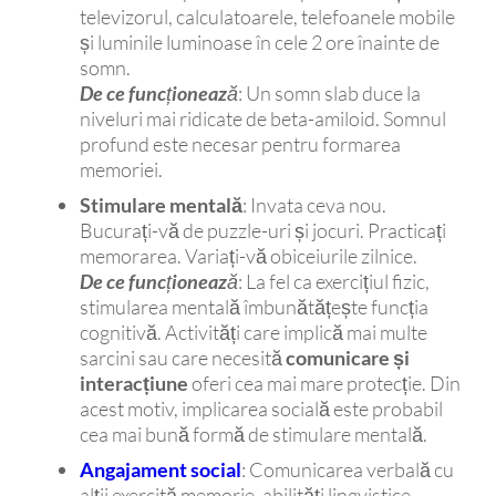
televizorul, calculatoarele, telefoanele mobile
și luminile luminoase în cele 2 ore înainte de
somn.
De ce funcționează
: Un somn slab duce la
niveluri mai ridicate de beta-amiloid. Somnul
profund este necesar pentru formarea
memoriei.
Stimulare mentală
: Invata ceva nou.
Bucurați-vă de puzzle-uri și jocuri. Practicați
memorarea. Variați-vă obiceiurile zilnice.
De ce funcționează
: La fel ca exercițiul fizic,
stimularea mentală îmbunătățește funcția
cognitivă. Activități care implică mai multe
sarcini sau care necesită
comunicare și
interacțiune
oferi cea mai mare protecție. Din
acest motiv, implicarea socială este probabil
cea mai bună formă de stimulare mentală.
Angajament social
: Comunicarea verbală cu
alții exercită memorie, abilități lingvistice,