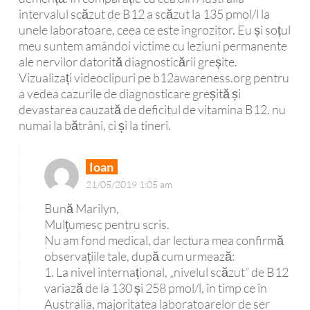
intervalul scăzut de B12 a scăzut la 135 pmol/l la
unele laboratoare, ceea ce este îngrozitor. Eu și soțul
meu suntem amândoi victime cu leziuni permanente
ale nervilor datorită diagnosticării greșite.
Vizualizați videoclipuri pe b12awareness.org pentru
a vedea cazurile de diagnosticare greșită și
devastarea cauzată de deficitul de vitamina B12. nu
numai la bătrâni, ci și la tineri.
Ioan
21/05/2019 1:05 am
Bună Marilyn,
Mulțumesc pentru scris.
Nu am fond medical, dar lectura mea confirmă
observațiile tale, după cum urmează:
1. La nivel internațional, „nivelul scăzut” de B12
variază de la 130 și 258 pmol/l, în timp ce în
Australia, majoritatea laboratoarelor de ser