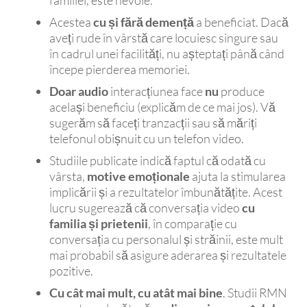
familiei, este nevoie.
Acestea
cu și fără demență
a beneficiat. Dacă
aveți rude în vârstă care locuiesc singure sau
în cadrul unei facilități, nu așteptați până când
începe pierderea memoriei.
Doar audio
interacțiunea face
nu
produce
același beneficiu (explicăm de ce mai jos). Vă
sugerăm să faceți tranzacții sau să măriți
telefonul obișnuit cu un telefon video.
Studiile publicate indică faptul că odată cu
vârsta,
motive emoționale
ajuta la stimularea
implicării și a rezultatelor îmbunătățite. Acest
lucru sugerează că conversația video
cu
familia și prietenii
, în comparație cu
conversația cu personalul și străinii, este mult
mai probabil să asigure aderarea și rezultatele
pozitive.
Cu cât mai mult, cu atât mai bine
. Studii RMN