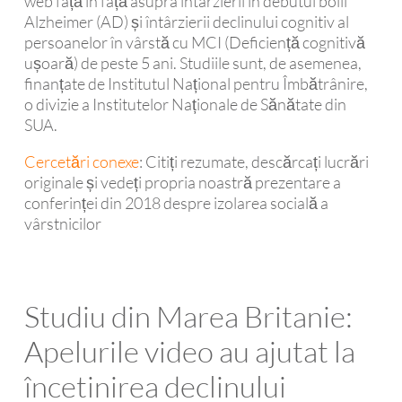
web față în față asupra întârzierii în debutul bolii
Alzheimer (AD) și întârzierii declinului cognitiv al
persoanelor în vârstă cu MCI (Deficiență cognitivă
ușoară) de peste 5 ani. Studiile sunt, de asemenea,
finanțate de Institutul Național pentru Îmbătrânire,
o divizie a Institutelor Naționale de Sănătate din
SUA.
Cercetări conexe
: Citiți rezumate, descărcați lucrări
originale și vedeți propria noastră prezentare a
conferinței din 2018 despre izolarea socială a
vârstnicilor
Studiu din Marea Britanie:
Apelurile video au ajutat la
încetinirea declinului