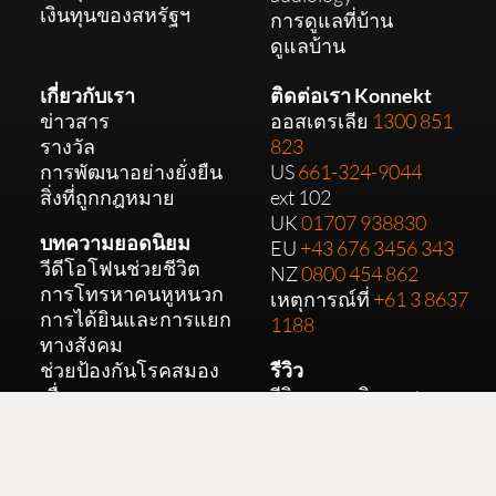
เงินทุนของสหรัฐฯ
การดูแลที่บ้าน
ดูแลบ้าน
เกี่ยวกับเรา
ติดต่อเรา Konnekt
ข่าวสาร
ออสเตรเลีย
1300 851
รางวัล
823
การพัฒนาอย่างยั่งยืน
US
661-324-9044
สิ่งที่ถูกกฎหมาย
ext 102
UK
01707 938830
บทความยอดนิยม
EU
+43 676 3456 343
วีดีโอโฟนช่วยชีวิต
NZ
0800 454 862
การโทรหาคนหูหนวก
เหตุการณ์ที่
+61 3 8637
การได้ยินและการแยก
1188
ทางสังคม
ช่วยป้องกันโรคสมอง
รีวิว
เสื่อม
รีวิวของกูเกิลออสเตร
เทคโนโลยีเพื่อการ
เลีย
ได้ยิน
รีวิวของ Google USA
บทวิจารณ์ของ Google