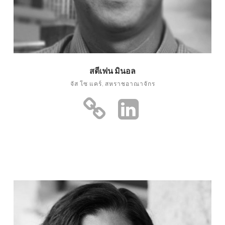
สตีเฟน มินอล
จัส โซ แคร์, สหราชอาณาจักร