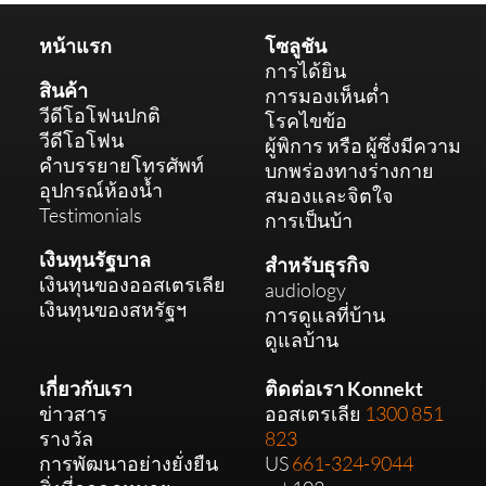
หน้าแรก
โซลูชัน
การได้ยิน
สินค้า
การมองเห็นต่ำ
วีดีโอโฟนปกติ
โรคไขข้อ
วีดีโอโฟน
ผู้พิการ หรือ ผู้ซึ่งมีความ
คำบรรยายโทรศัพท์
บกพร่องทางร่างกาย
อุปกรณ์ห้องน้ำ
สมองและจิตใจ
Testimonials
การเป็นบ้า
เงินทุนรัฐบาล
สำหรับธุรกิจ
เงินทุนของออสเตรเลีย
audiology
เงินทุนของสหรัฐฯ
การดูแลที่บ้าน
ดูแลบ้าน
เกี่ยวกับเรา
ติดต่อเรา Konnekt
ข่าวสาร
ออสเตรเลีย
1300 851
รางวัล
823
การพัฒนาอย่างยั่งยืน
US
661-324-9044