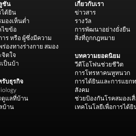
ูชัน
เกี่ยวกับเรา
ได้ยิน
ข่าวสาร
มองเห็นต่ำ
รางวัล
คไขข้อ
การพัฒนาอย่างยั่งยืน
ิการ หรือ ผู้ซึ่งมีความ
สิ่งที่ถูกกฎหมาย
พร่องทางร่างกาย สมอง
ะจิตใจ
บทความยอดนิยม
เป็นบ้า
วีดีโอโฟนช่วยชีวิต
การโทรหาคนหูหนวก
รับธุรกิจ
การได้ยินและการแยก
iology
สังคม
ดูแลที่บ้าน
ช่วยป้องกันโรคสมองเสื
ลบ้าน
เทคโนโลยีเพื่อการได้ยิ