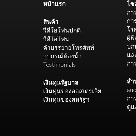
หน้าแรก
โซล
การ
การ
สินค้า
โร
วีดีโอโฟนปกติ
ผู้พ
วีดีโอโฟน
บก
คำบรรยายโทรศัพท์
แล
อุปกรณ์ห้องน้ำ
การ
Testimonials
สำห
เงินทุนรัฐบาล
aud
เงินทุนของออสเตรเลีย
การ
เงินทุนของสหรัฐฯ
ดูแ