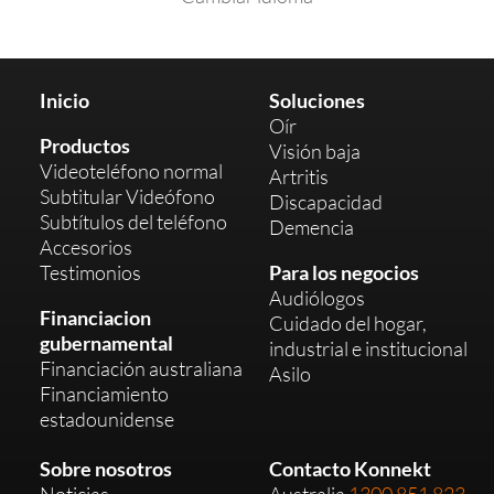
Inicio
Soluciones
Oír
Productos
Visión baja
Videoteléfono normal
Artritis
Subtitular Videófono
Discapacidad
Subtítulos del teléfono
Demencia
Accesorios
Testimonios
Para los negocios
Audiólogos
Financiacion
Cuidado del hogar,
gubernamental
industrial e institucional
Financiación australiana
Asilo
Financiamiento
estadounidense
Sobre nosotros
Contacto Konnekt
Noticias
Australia
1300 851 823