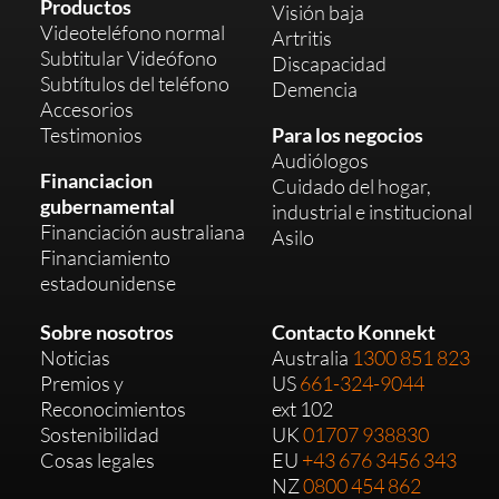
Productos
Visión baja
Videoteléfono normal
Artritis
Subtitular Videófono
Discapacidad
Subtítulos del teléfono
Demencia
Accesorios
Testimonios
Para los negocios
Audiólogos
Financiacion
Cuidado del hogar,
gubernamental
industrial e institucional
Financiación australiana
Asilo
Financiamiento
estadounidense
Sobre nosotros
Contacto Konnekt
Noticias
Australia
1300 851 823
Premios y
US
661-324-9044
Reconocimientos
ext 102
Sostenibilidad
UK
01707 938830
Cosas legales
EU
+43 676 3456 343
NZ
0800 454 862