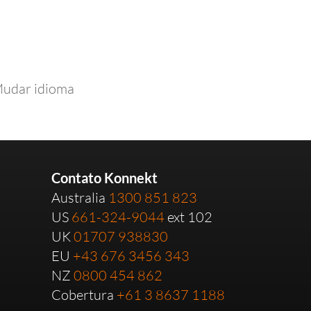
udar idioma
Contato Konnekt
Australia
1300 851 823
US
661-324-9044
ext 102
UK
01707 938830
EU
+43 676 3456 343
NZ
0800 454 862
Cobertura
+61 3 8637 1188