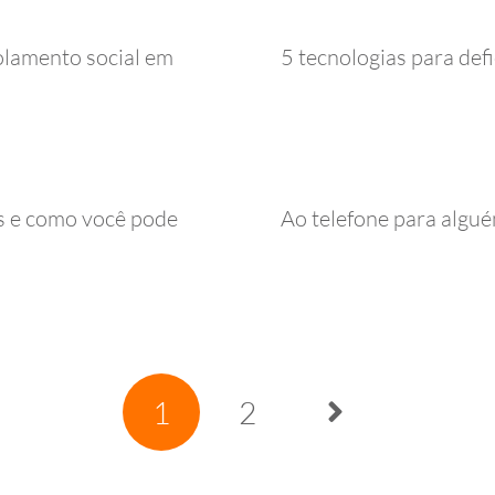
olamento social em
5 tecnologias para defi
as e como você pode
Ao telefone para algué
1
2