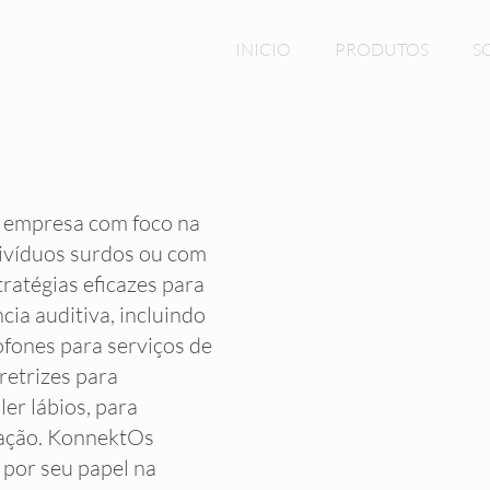
INICIO
PRODUTOS
S
 empresa com foco na
divíduos surdos ou com
tratégias eficazes para
ia auditiva, incluindo
ofones para serviços de
retrizes para
ler lábios, para
cação. KonnektOs
 por seu papel na