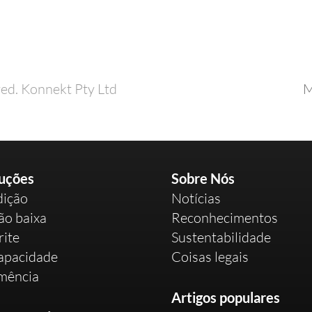
ed. Konnekt Pty Ltd
M
uções
Sobre Nós
ição
Notícias
ão baixa
Reconhecimentos
rite
Sustentabilidade
apacidade
Coisas legais
mência
Artigos populares