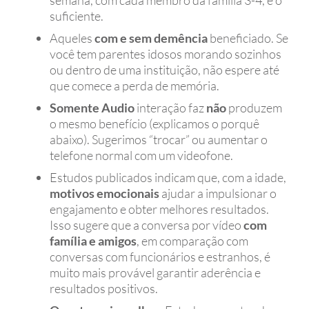
semana, com cada membro da família 3-4, é o
suficiente.
Aqueles
com e sem demência
beneficiado. Se
você tem parentes idosos morando sozinhos
ou dentro de uma instituição, não espere até
que comece a perda de memória.
Somente Audio
interação faz
não
produzem
o mesmo benefício (explicamos o porquê
abaixo). Sugerimos “trocar” ou aumentar o
telefone normal com um videofone.
Estudos publicados indicam que, com a idade,
motivos emocionais
ajudar a impulsionar o
engajamento e obter melhores resultados.
Isso sugere que a conversa por vídeo
com
família e amigos
, em comparação com
conversas com funcionários e estranhos, é
muito mais provável garantir aderência e
resultados positivos.