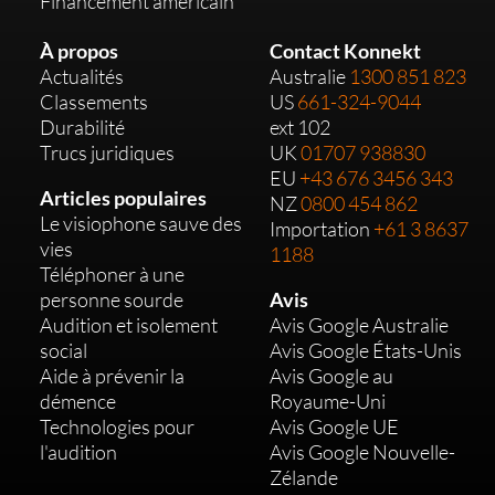
Financement américain
À propos
Contact Konnekt
Actualités
Australie
1300 851 823
Classements
US
661-324-9044
Durabilité
ext 102
Trucs juridiques
UK
01707 938830
EU
+43 676 3456 343
Articles populaires
NZ
0800 454 862
Le visiophone sauve des
Importation
+61 3 8637
vies
1188
Téléphoner à une
personne sourde
Avis
Audition et isolement
Avis Google Australie
social
Avis Google États-Unis
Aide à prévenir la
Avis Google au
démence
Royaume-Uni
Technologies pour
Avis Google UE
l'audition
Avis Google Nouvelle-
Zélande