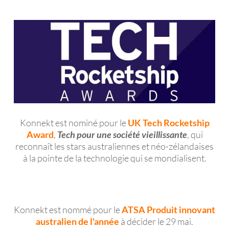
Konnekt est nominé pour le
UK Tech Rocketship
Award
,
Tech pour une société vieillissante
, qui
reconnaît les stars australiennes et néo-zélandaises
à la pointe de la technologie qui se mondialisent.
Konnekt est nommé pour le
ATSA Produit innovant
australien de l'année
à décider le 29 mai.