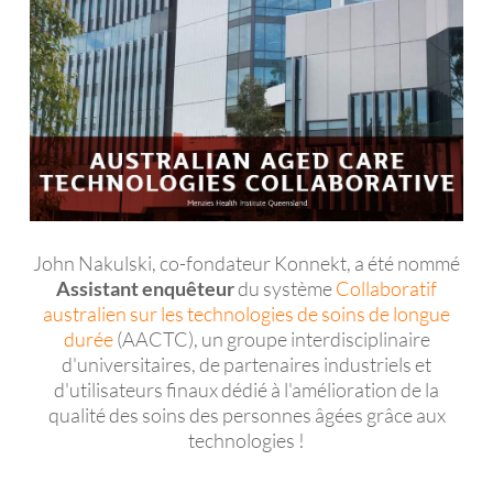
John Nakulski, co-fondateur Konnekt, a été nommé
Assistant enquêteur
du système
Collaboratif
australien sur les technologies de soins de longue
durée
(AACTC), un groupe interdisciplinaire
d'universitaires, de partenaires industriels et
d'utilisateurs finaux dédié à l'amélioration de la
qualité des soins des personnes âgées grâce aux
technologies !