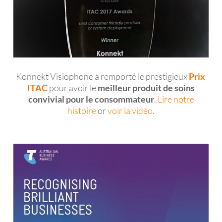
Konnekt Visiophone a remporté le prestigieux
Prix ​​
ITAC
pour avoir le
meilleur produit de soins
convivial pour le consommateur
.
Lire notre
histoire
or
voir la vidéo
.