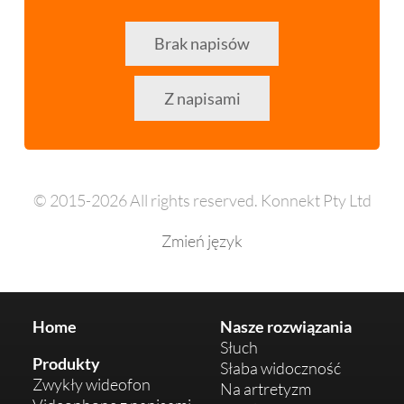
Brak napisów
Z napisami
© 2015-2026 All rights reserved. Konnekt Pty Ltd
Zmień język
Home
Nasze rozwiązania
Słuch
Produkty
Słaba widoczność
Zwykły wideofon
Na artretyzm