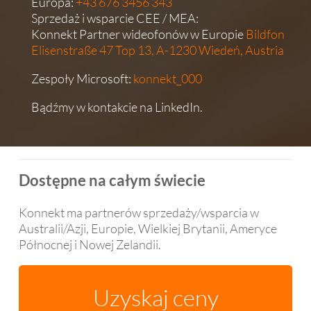
Europa:
+43 676 3456 343
Sprzedaż i wsparcie CEE / MEA:
Konnekt Partner wideofonów w Europie
Bildfon
Elisenstraße 47 Top 13, A-1230
Wiedeń, Austria
Zespoły Microsoft:
konnekt_000
Bądźmy w kontakcie na
LinkedIn
.
Dostępne na całym świecie
Konnekt ma partnerów sprzedaży/wsparcia w
Australii/Azji, Europie, Wielkiej Brytanii, Ameryce
Północnej i Nowej Zelandii.
Uzyskaj ceny