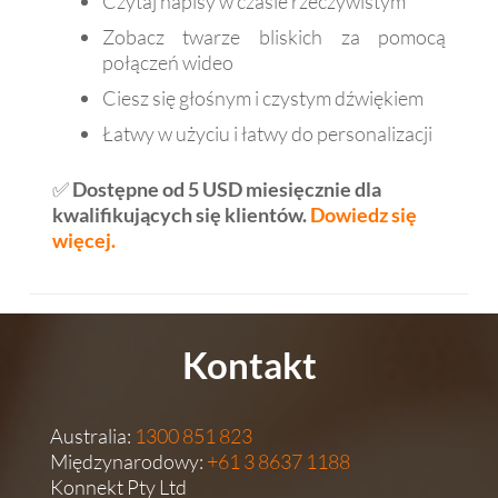
Czytaj napisy w czasie rzeczywistym
Zobacz twarze bliskich za pomocą
połączeń wideo
Ciesz się głośnym i czystym dźwiękiem
Łatwy w użyciu i łatwy do personalizacji
✅
Dostępne od 5 USD miesięcznie dla
kwalifikujących się klientów.
Dowiedz się
więcej.
Kontakt
Australia:
1300 851 823
Międzynarodowy:
+61 3 8637 1188
Konnekt Pty Ltd