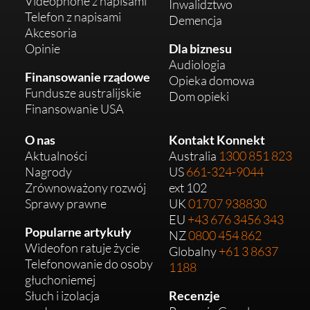
Videophone z napisami
Inwalidztwo
Telefon z napisami
Demencja
Akcesoria
Opinie
Dla biznesu
Audiologia
Finansowanie rządowe
Opieka domowa
Fundusze australijskie
Dom opieki
Finansowanie USA
O nas
Kontakt Konnekt
Aktualności
Australia
1300 851 823
Nagrody
US
661-324-9044
Zrównoważony rozwój
ext 102
Sprawy prawne
UK
01707 938830
EU
+43 676 3456 343
Popularne artykuły
NZ
0800 454 862
Wideofon ratuje życie
Globalny
+61 3 8637
Telefonowanie do osoby
1188
głuchoniemej
Słuch i izolacja
Recenzje