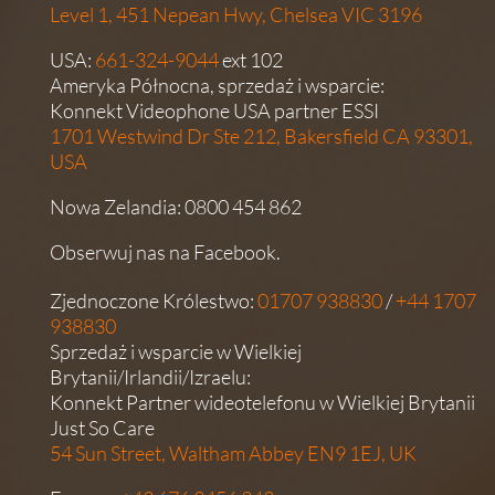
Level 1, 451 Nepean Hwy, Chelsea VIC 3196
USA:
661-324-9044
ext 102
Ameryka Północna, sprzedaż i wsparcie:
Konnekt Videophone USA partner ESSI
1701 Westwind Dr Ste 212, Bakersfield CA 93301,
USA
Nowa Zelandia:
0800 454 862
Obserwuj nas na
Facebook
.
Zjednoczone Królestwo:
01707 938830
/
+44 1707
938830
Sprzedaż i wsparcie w Wielkiej
Brytanii/Irlandii/Izraelu:
Konnekt Partner wideotelefonu w Wielkiej Brytanii
Just So Care
54 Sun Street, Waltham Abbey EN9 1EJ, UK