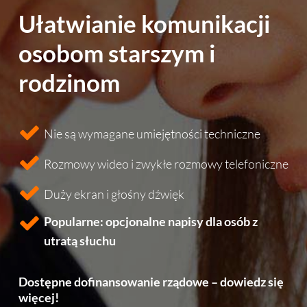
Ułatwianie komunikacji
osobom starszym i
rodzinom
Nie są wymagane umiejętności techniczne
Rozmowy wideo i zwykłe rozmowy telefoniczne
Duży ekran i głośny dźwięk
Popularne: opcjonalne napisy dla osób z
utratą słuchu
Dostępne dofinansowanie rządowe – dowiedz się
więcej!