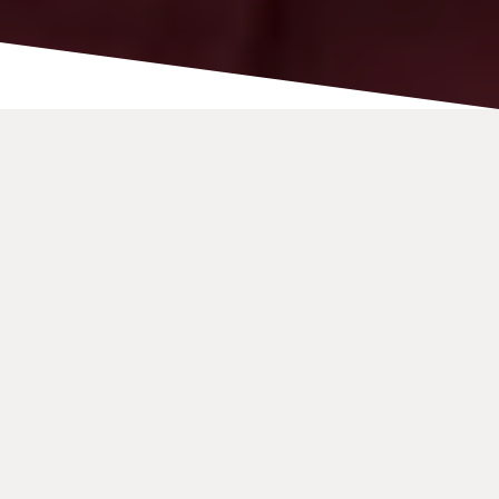
Ergonomiczny
Telefon dla
Inwalidztwo
Konnekt Wideofon to niezwykle łatwy w obsłudze
telefon dla osób niepełnosprawnych, idealny dla tych,
niepełnosprawny
or
osłabiony
lub z
choroba
przewlekła
,
ograniczony ruch
lub w
wózek
inwalidzki
. Pozwala WIDZIEĆ i rozmawiać z rodziną i
przyjaciółmi bez użycia rąk, z łatwością, z dowolnego
miejsca w pokoju. Wystarczy JEDEN DOTKNIĘCIE,
aby zadzwonić lub odebrać. The
DUŻY,
zaawansowany ekran dotykowy o przekątnej 38 cm
i
OGROMNE przyciski sprawiają, że jest niezwykle