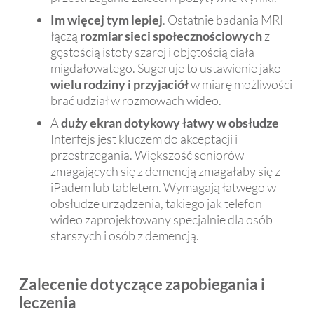
Im więcej tym lepiej
. Ostatnie badania MRI
łączą
rozmiar sieci społecznościowych
z
gęstością istoty szarej i objętością ciała
migdałowatego. Sugeruje to ustawienie jako
wielu rodziny i przyjaciół
w miarę możliwości
brać udział w rozmowach wideo.
A
duży ekran dotykowy
łatwy w obsłudze
Interfejs jest kluczem do akceptacji i
przestrzegania. Większość seniorów
zmagających się z demencją zmagałaby się z
iPadem lub tabletem. Wymagają łatwego w
obsłudze urządzenia, takiego jak telefon
wideo zaprojektowany specjalnie dla osób
starszych i osób z demencją.
Zalecenie dotyczące zapobiegania i
leczenia