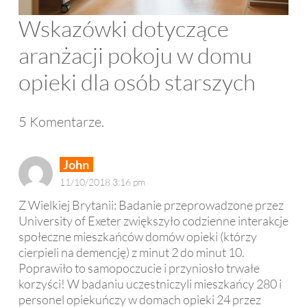
Wskazówki dotyczące
aranżacji pokoju w domu
opieki dla osób starszych
5
Komentarze
.
John
11/10/2018 3:16 pm
Z Wielkiej Brytanii: Badanie przeprowadzone przez
University of Exeter zwiększyło codzienne interakcje
społeczne mieszkańców domów opieki (którzy
cierpieli na demencję) z minut 2 do minut 10.
Poprawiło to samopoczucie i przyniosło trwałe
korzyści! W badaniu uczestniczyli mieszkańcy 280 i
personel opiekuńczy w domach opieki 24 przez