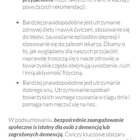
powyższych rekomendacji:
Bardziej prawdopodobne jest utrzymanie
zdrowej diety i nawyk ćwiczeń, stosowanie się
do leków, zauważanie epizodów depresji i
stosowanie się do zaleceń lekarza. Dbamy o
to, jak wyglądamy dla naszych przyjaciół;
naprawdę troszczą się o nasze zdrowie; a
towarzyskie często obejmują uwodzenie, ruch
i inną aktywność fizyczną.
Bardziej prawdopodobne jest utrzymanie
dobrego snu. Utrzymywanie spotkań
towarzyskich wymaga czuwania w ciągu dnia i
pomaga nam męczyć się na noc.
W podsumowaniu,
bezpośrednie zaangażowanie
społeczne
is
istotny
dla osób z demencją lub
zagrożonych demencją
. Ćwiczy kluczowe obszary