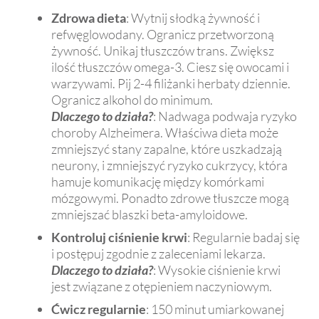
Zdrowa dieta
: Wytnij słodką żywność i
refwęglowodany. Ogranicz przetworzoną
żywność. Unikaj tłuszczów trans. Zwiększ
ilość tłuszczów omega-3. Ciesz się owocami i
warzywami. Pij 2-4 filiżanki herbaty dziennie.
Ogranicz alkohol do minimum.
Dlaczego to działa?
: Nadwaga podwaja ryzyko
choroby Alzheimera. Właściwa dieta może
zmniejszyć stany zapalne, które uszkadzają
neurony, i zmniejszyć ryzyko cukrzycy, która
hamuje komunikację między komórkami
mózgowymi. Ponadto zdrowe tłuszcze mogą
zmniejszać blaszki beta-amyloidowe.
Kontroluj ciśnienie krwi
: Regularnie badaj się
i postępuj zgodnie z zaleceniami lekarza.
Dlaczego to działa?
: Wysokie ciśnienie krwi
jest związane z otępieniem naczyniowym.
Ćwicz regularnie
: 150 minut umiarkowanej