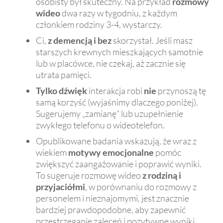
osobisty był skuteczny. Na przykład
rozmowy
wideo
dwa razy w tygodniu, z każdym
członkiem rodziny 3-4, wystarczy.
Ci,
z demencją i bez
skorzystał. Jeśli masz
starszych krewnych mieszkających samotnie
lub w placówce, nie czekaj, aż zacznie się
utrata pamięci.
Tylko dźwięk
interakcja robi
nie
przynoszą tę
samą korzyść (wyjaśnimy dlaczego poniżej).
Sugerujemy „zamianę” lub uzupełnienie
zwykłego telefonu o wideotelefon.
Opublikowane badania wskazują, że wraz z
wiekiem
motywy emocjonalne
pomóc
zwiększyć zaangażowanie i poprawić wyniki.
To sugeruje rozmowę wideo
z rodziną i
przyjaciółmi
, w porównaniu do rozmowy z
personelem i nieznajomymi, jest znacznie
bardziej prawdopodobne, aby zapewnić
przestrzeganie zaleceń i pozytywne wyniki.