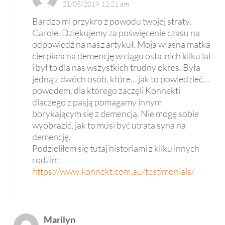
21/05/2019 12:21 am
Bardzo mi przykro z powodu twojej straty,
Carole. Dziękujemy za poświęcenie czasu na
odpowiedź na nasz artykuł. Moja własna matka
cierpiała na demencję w ciągu ostatnich kilku lat
i był to dla nas wszystkich trudny okres. Była
jedną z dwóch osób, które… jak to powiedzieć…
powodem, dla którego zaczęli Konnekti
dlaczego z pasją pomagamy innym
borykającym się z demencją. Nie mogę sobie
wyobrazić, jak to musi być utrata syna na
demencję.
Podzieliłem się tutaj historiami z kilku innych
rodzin:
https://www.konnekt.com.au/testimonials/
Marilyn