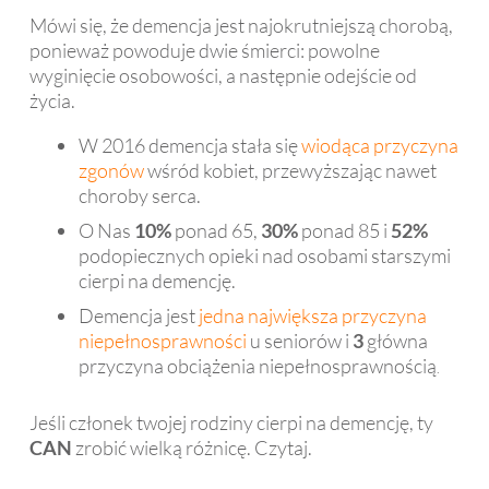
Mówi się, że demencja jest najokrutniejszą chorobą,
ponieważ powoduje dwie śmierci: powolne
wyginięcie osobowości, a następnie odejście od
życia.
W 2016 demencja stała się
wiodąca przyczyna
zgonów
wśród kobiet, przewyższając nawet
choroby serca.
O Nas
10%
ponad 65,
30%
ponad 85 i
52%
podopiecznych opieki nad osobami starszymi
cierpi na demencję.
Demencja jest
jedna największa przyczyna
niepełnosprawności
u seniorów i
3
główna
przyczyna obciążenia niepełnosprawnością
.
Jeśli członek twojej rodziny cierpi na demencję, ty
CAN
zrobić wielką różnicę. Czytaj.