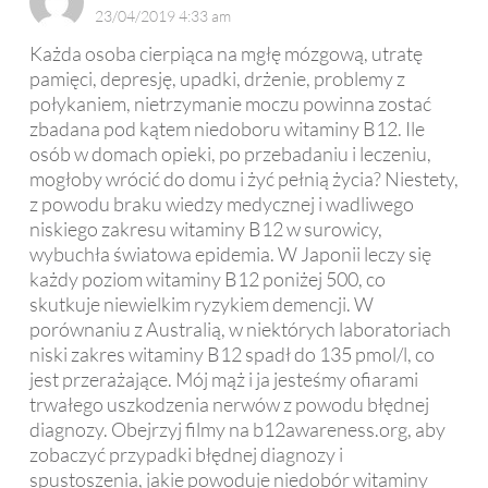
23/04/2019 4:33 am
Każda osoba cierpiąca na mgłę mózgową, utratę
pamięci, depresję, upadki, drżenie, problemy z
połykaniem, nietrzymanie moczu powinna zostać
zbadana pod kątem niedoboru witaminy B12. Ile
osób w domach opieki, po przebadaniu i leczeniu,
mogłoby wrócić do domu i żyć pełnią życia? Niestety,
z powodu braku wiedzy medycznej i wadliwego
niskiego zakresu witaminy B12 w surowicy,
wybuchła światowa epidemia. W Japonii leczy się
każdy poziom witaminy B12 poniżej 500, co
skutkuje niewielkim ryzykiem demencji. W
porównaniu z Australią, w niektórych laboratoriach
niski zakres witaminy B12 spadł do 135 pmol/l, co
jest przerażające. Mój mąż i ja jesteśmy ofiarami
trwałego uszkodzenia nerwów z powodu błędnej
diagnozy. Obejrzyj filmy na b12awareness.org, aby
zobaczyć przypadki błędnej diagnozy i
spustoszenia, jakie powoduje niedobór witaminy