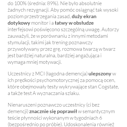
do 100% (średnia: 89%). Nie było absolutnie
żadnych rezygnacji. Aby pomóc osiągnąć tak wysoki
poziom przestrzegania zasad,
duży ekran
dotykowy
monitor i a
łatwy w obsłudze
interfejsowi poświęcono szczególną uwagę. Autorzy
zauważyli, że w porównaniu z innymi metodami
stymulacji, takimi jak trening poznawczy
przywoływany przez grę, rozmowa twarzą w twarz
jest bardziej naturalna, bardziej angażująca i
wymaga mniej motywacji.
Uczestnicy z MCI (łagodna demencja)
ulepszony
w
ich prędkości psychomotorycznej za pomocą ocen,
które obejmowały testy wykrywające stan Cogstate,
a także test A wyznaczania szlaku.
Nienaruszeni poznawczo uczestnicy (ci bez
demencji)
znacznie się poprawił
w semantycznym
teście płynności wykonanym w tygodniach 6
(bezpośrednio po próbie). Udoskonalenia również