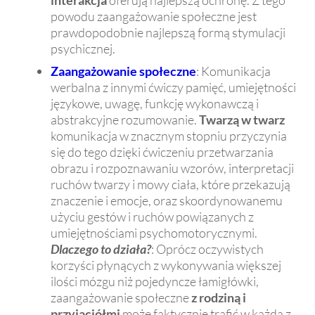
powodu zaangażowanie społeczne jest
prawdopodobnie najlepszą formą stymulacji
psychicznej.
Zaangażowanie społeczne
: Komunikacja
werbalna z innymi ćwiczy pamięć, umiejętności
językowe, uwagę, funkcję wykonawczą i
abstrakcyjne rozumowanie.
Twarzą w twarz
komunikacja w znacznym stopniu przyczynia
się do tego dzięki ćwiczeniu przetwarzania
obrazu i rozpoznawaniu wzorów, interpretacji
ruchów twarzy i mowy ciała, które przekazują
znaczenie i emocje, oraz skoordynowanemu
użyciu gestów i ruchów powiązanych z
umiejętnościami psychomotorycznymi.
Dlaczego to działa?
: Oprócz oczywistych
korzyści płynących z wykonywania większej
ilości mózgu niż pojedyncze łamigłówki,
zaangażowanie społeczne
z rodziną i
przyjaciółmi
może faktycznie trafić w każdą z