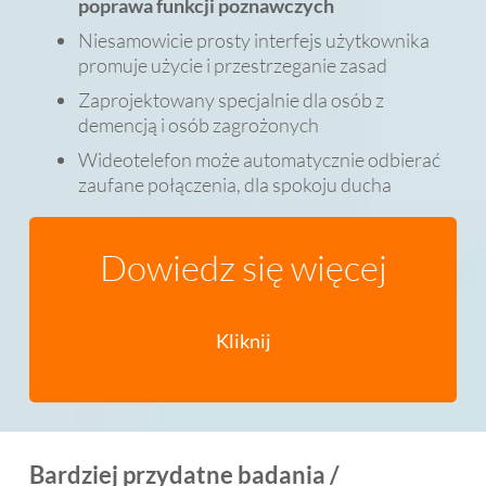
poprawa funkcji poznawczych
Niesamowicie prosty interfejs użytkownika
promuje użycie i przestrzeganie zasad
Zaprojektowany specjalnie dla osób z
demencją i osób zagrożonych
Wideotelefon może automatycznie odbierać
zaufane połączenia, dla spokoju ducha
Dowiedz się więcej
Kliknij
Bardziej przydatne badania /