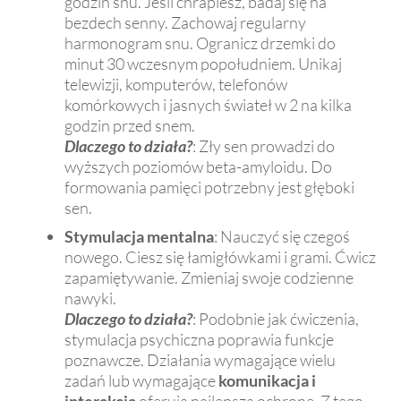
godzin snu. Jeśli chrapiesz, badaj się na
bezdech senny. Zachowaj regularny
harmonogram snu. Ogranicz drzemki do
minut 30 wczesnym popołudniem. Unikaj
telewizji, komputerów, telefonów
komórkowych i jasnych świateł w 2 na kilka
godzin przed snem.
Dlaczego to działa?
: Zły sen prowadzi do
wyższych poziomów beta-amyloidu. Do
formowania pamięci potrzebny jest głęboki
sen.
Stymulacja mentalna
: Nauczyć się czegoś
nowego. Ciesz się łamigłówkami i grami. Ćwicz
zapamiętywanie. Zmieniaj swoje codzienne
nawyki.
Dlaczego to działa?
: Podobnie jak ćwiczenia,
stymulacja psychiczna poprawia funkcje
poznawcze. Działania wymagające wielu
zadań lub wymagające
komunikacja i
interakcja
oferują najlepszą ochronę. Z tego