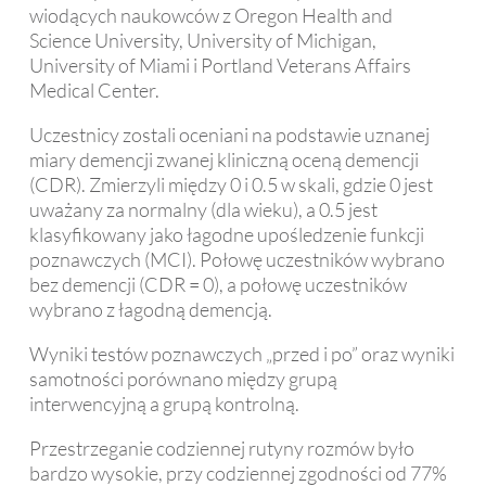
wiodących naukowców z Oregon Health and
Science University, University of Michigan,
University of Miami i Portland Veterans Affairs
Medical Center.
Uczestnicy zostali oceniani na podstawie uznanej
miary demencji zwanej kliniczną oceną demencji
(CDR). Zmierzyli między 0 i 0.5 w skali, gdzie 0 jest
uważany za normalny (dla wieku), a 0.5 jest
klasyfikowany jako łagodne upośledzenie funkcji
poznawczych (MCI). Połowę uczestników wybrano
bez demencji (CDR = 0), a połowę uczestników
wybrano z łagodną demencją.
Wyniki testów poznawczych „przed i po” oraz wyniki
samotności porównano między grupą
interwencyjną a grupą kontrolną.
Przestrzeganie codziennej rutyny rozmów było
bardzo wysokie, przy codziennej zgodności od 77%