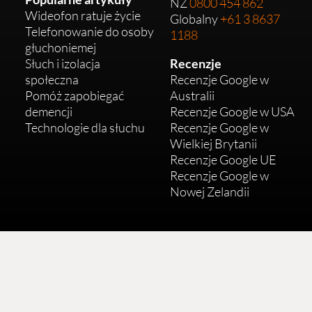
NZ
0800 454 862
Wideofon ratuje życie
Globalny
+61 3 8637
Telefonowanie do osoby
1188
głuchoniemej
Słuch i izolacja
Recenzje
społeczna
Recenzje Google w
Pomóż zapobiegać
Australii
demencji
Recenzje Google w USA
Technologie dla słuchu
Recenzje Google w
Wielkiej Brytanii
Recenzje Google UE
Recenzje Google w
Nowej Zelandii