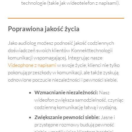
technologie (takie jak wideotelefon z napisami).
już 
dawn
o 
temu
Poprawiona jakość życia
.
Jako audiolog możesz podnosić jakość codziennych
doświadczeń swoich klientów Konnekttechnologii
komunikacji wspomagającej. Integrując nasze
Videophone z napisami
w swoje życie, klienci nie tylko
pokonują przeszkody w komunikacji, ale także zyskują
odnowione poczucie niezależności i pewności siebie.
Wzmacnianie niezależności:
Nasz
wideofon zwiększa samodzielność, czyniąc
codzienną komunikację łatwą i wydajną.
Zwiększanie pewności siebie:
Jasne i
przystępne rozmowy budują pewność
siebie, umożliwiając klientom bardziej