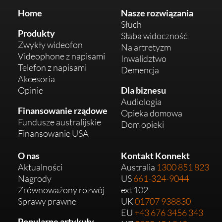
Home
Nasze rozwiązania
Słuch
Produkty
Słaba widoczność
Zwykły wideofon
Na artretyzm
Videophone z napisami
Inwalidztwo
Telefon z napisami
Demencja
Akcesoria
Opinie
Dla biznesu
Audiologia
Finansowanie rządowe
Opieka domowa
Fundusze australijskie
Dom opieki
Finansowanie USA
O nas
Kontakt Konnekt
Aktualności
Australia
1300 851 823
Nagrody
US
661-324-9044
Zrównoważony rozwój
ext 102
Sprawy prawne
UK
01707 938830
EU
+43 676 3456 343
Popularne artykuły