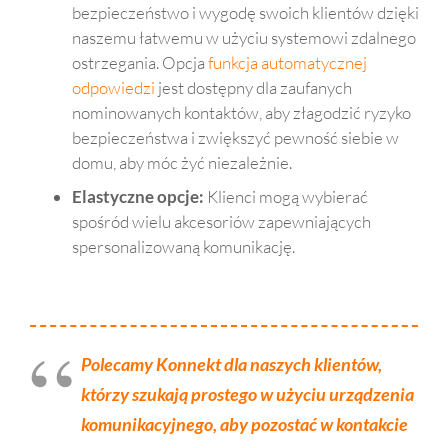
bezpieczeństwo i wygodę swoich klientów dzięki
słuc
lata, 
mo
naszemu łatwemu w użyciu systemowi zdalnego
howy
moja 
ta. 
ostrzegania. Opcja
funkcja automatycznej
. 
mam
Nie 
odpowiedzi
jest dostępny dla zaufanych
Różn
a 
tylk
nominowanych kontaktów, aby złagodzić ryzyko
ica, 
bała 
po
bezpieczeństwa i zwiększyć pewność siebie w
jaką 
się 
zas
domu, aby móc żyć niezależnie.
teraz 
nowy
za
widz
ch 
pu i
Elastyczne opcje:
Klienci mogą wybierać
ę, 
tech
dos
spośród wielu akcesoriów zapewniających
kiedy 
nolog
awy
spersonalizowaną komunikację.
rozm
ii, ale 
ale 
awia
mnie 
tak
m z 
prze
e 
nim 
kona
dzi
prze
ła i w 
i 
Polecamy Konnekt dla naszych klientów,
z ten 
końc
sta
którzy szukają prostego w użyciu urządzenia
telefo
u 
mu 
komunikacyjnego, aby pozostać w kontakcie
n, 
zgod
ws