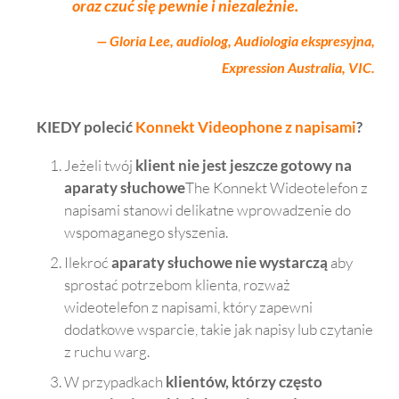
jest 
ziła 
rciu
oraz czuć się pewnie i niezależnie.
niesa
się 
jaki
— Gloria Lee, audiolog,
Audiologia ekspresyjna,
mowi
go 
otr
Expression Australia
, VIC.
ta. 
wypr
mu
Roz
óbow
my,
mow
ać. 
gdy
KIEDY polecić
Konnekt Videophone z napisami
?
y są 
Tera
się 
teraz 
z jest 
do 
Jeżeli twój
klient nie jest jeszcze gotowy na
o 
bard
nie
aparaty słuchowe
The Konnekt Wideotelefon z
wiele 
zo 
prz
napisami stanowi delikatne wprowadzenie do
lepsz
łatw
zw
wspomaganego słyszenia.
e, a 
y w 
zaj
on z 
obsł
my.
Ilekroć
aparaty słuchowe nie wystarczą
aby
łatw
udze 
Og
sprostać potrzebom klienta, rozważ
ością 
i 
mne
wideotelefon z napisami, który zapewni
śledz
podo
pod
dodatkowe wsparcie, takie jak napisy lub czytanie
i 
ba jej 
ęk
z ruchu warg.
rozm
się 
ania
W przypadkach
klientów, którzy często
owę 
to, 
dla 