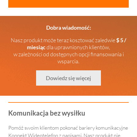
Dobra wiadomość:
Nasz produkt może teraz kosztować zaledwie
$ 5 /
miesiąc
dla uprawnionych klientów,
w zależności od dostępnych opcji finansowania i
wsparcia.
Dowiedz się więcej
Komunikacja bez wysiłku
Pomóż swoim klientom pokonać bariery komunikacyjne
Konnekt Wideotelefon z napisami. Nasz produkt nie