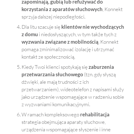
zapominają, gubią lub refużywać do
na 
że 
Da
korzystania z aparatów słuchowych
, Konnekt
ekra
moż
ela.
sprzyja dalszej niepodległości.
nie 
e 
Go
dzięk
czyt
co 
Dla litu szacuje się
klientów nie wychodzących
i 
ać 
pol
z domu
i niedosłyszących, w tym także tych z
funk
rozm
am 
wyzwania związane z mobilnością
, Konnekt
cji 
owy.
👌
pomaga zminimalizować izolację i utrzymać
zami
kontakt ze społecznością.
any 
Kiedy Twoi klienci spotykają się
zaburzenia
mow
przetwarzania słuchowego
(tzn. gdy słyszą
y na 
dźwięki, ale mają trudności z ich
tekst
przetwarzaniem), wideotelefon z napisami służy
. 
jako urządzenie wspomagające w radzeniu sobie
Powi
z wyzwaniami komunikacyjnymi.
niene
m 
W ramach kompleksowego
rehabilitacja
był 
strategia obejmująca aparaty słuchowe,
go 
urządzenia wspomagające słyszenie i inne
mieć 