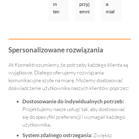
m 
przyj
a 
n da
ten 
emni
miał
mo
wide
ej 
a 
mu 
otelef
jest 
probl
taci
on 
rozm
emy 
któr
dla 
awia
ze 
ma 
moje
ć 
słuc
de
Spersonalizowane rozwiązania
go 
prze
hem, 
enc
ojca, 
z 
więc 
, 
At Konnektrozumiemy, że potrzeby każdego klienta są
który 
wide
posz
tro
wyjątkowe. Dlatego oferujemy rozwiązania
ma 
o z 
ukał
ę 
komunikacyjne szyte na miarę. Możemy dostosować
probl
mam
em i 
nie
doświadczenie użytkownika naszych klientów poprzez:
emy 
ą, a 
znala
leż
ze 
ona 
złem 
ści.
Dostosowanie do indywidualnych potrzeb:
słuc
doce
ten 
Ob
Projektujemy nasze usługi tak, aby dostosować
hem 
nia 
telefo
uga
się do specyfiki preferencji i wymagań każdego
i nosi 
napis
n. 
kli
użytkownika.
apar
y.
Mają
a je
System zdalnego ostrzegania:
Zwiększ
at 
c 94 
nie