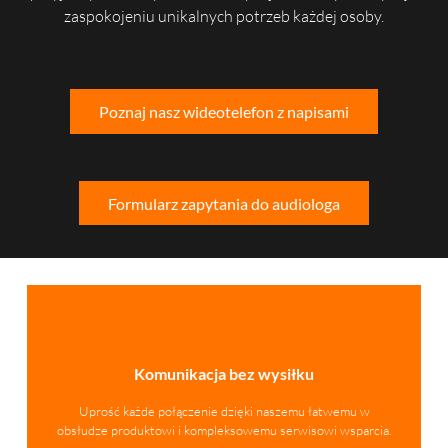
zaspokojeniu unikalnych potrzeb każdej osoby.
Poznaj nasz wideotelefon z napisami
Formularz zapytania do audiologa
Komunikacja bez wysiłku
Uprość każde połączenie dzięki naszemu łatwemu w
obsłudze produktowi i kompleksowemu serwisowi wsparcia.