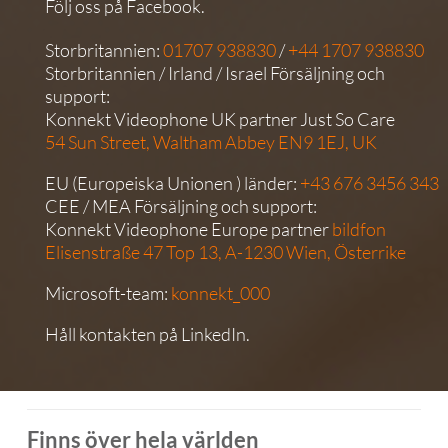
Följ oss på
Facebook
.
Storbritannien:
01707 938830
/
+44 1707 938830
Storbritannien / Irland / Israel Försäljning och
support:
Konnekt Videophone UK partner
Just So Care
54 Sun Street, Waltham Abbey EN9 1EJ, UK
EU (Europeiska Unionen ) länder:
+43 676 3456 343
CEE / MEA Försäljning och support:
Konnekt Videophone Europe partner
bildfon
Elisenstraße 47 Top 13, A-1230
Wien, Österrike
Microsoft-team:
konnekt_000
Håll kontakten på
LinkedIn
.
Finns över hela världen