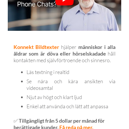
Konnekt Bildtexter
hjälper
människor i alla
åldrar som är döva eller hörselskadade
håll
kontakten med självförtroende och sinnesro.
Läs textning i realtid
Se nära och kära ansikten via
videosamtal
Njut av högt och klart ljud
Enkel att använda och lätt att anpassa
✅
Tillgängligt från 5 dollar per månad för
berättigade kunder.
Få reda på mer.