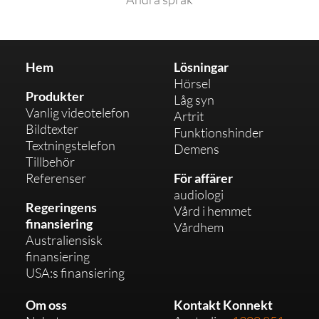
Hem
Lösningar
Hörsel
Produkter
Låg syn
Vanlig videotelefon
Artrit
Bildtexter
Funktionshinder
Textningstelefon
Demens
Tillbehör
Referenser
För affärer
audiologi
Regeringens
Vård i hemmet
finansiering
Vårdhem
Australiensisk
finansiering
USA:s finansiering
Om oss
Kontakt Konnekt