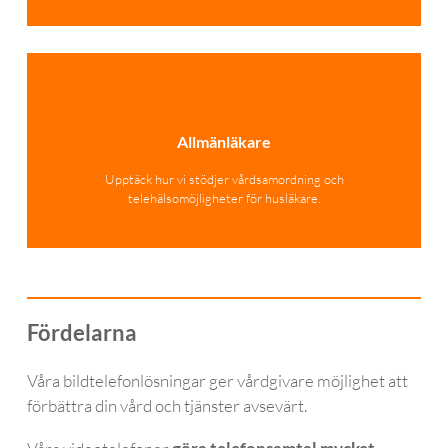
Allmänläkare
Upptäck hur vi stödjer vårdsamordning och
telehälsomöjligheter för husläkare.
Fördelarna
Våra bildtelefonlösningar ger vårdgivare möjlighet att
förbättra din vård och tjänster avsevärt.