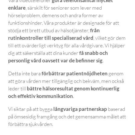
Våra videotelefoner
göra telefonsamtal mycket
enklare
, särskilt för seniorer som lever med
hörselproblem, demens och andra former av
funktionshinder. Våra produkter är designade för att
stödja ett brett utbud av hälsotjänster,
från
rutinkontroller till specialiserad vård
, vilket gör dem
till ett ovärderligt verktyg för alla vårdgivare. Vi hjälper
dig att säkerställa att dina kunder
få snabb och
personlig vård oavsett var de befinner sig
.
Detta inte bara
förbättrar patientnöjdheten
genom
att göra vården mer tillgänglig och bekväm, men också
leder till
bättre hälsoresultat genom kontinuerlig
och effektiv kommunikation
.
Vi siktar på att bygga
långvariga partnerskap
baserad
på ömsesidig framgång och det gemensamma målet att
förbättra sjukvården.