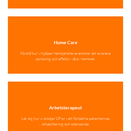
Home Care
Förstå hur vi hjälper hemtjänstleverantörer att leverera
personlig och effektiv vård i hemmet.
Arbetsterapeut
Lär dig hur vi stödjer OT:er i att förbättra patienternas
rehabilitering och oberoende.