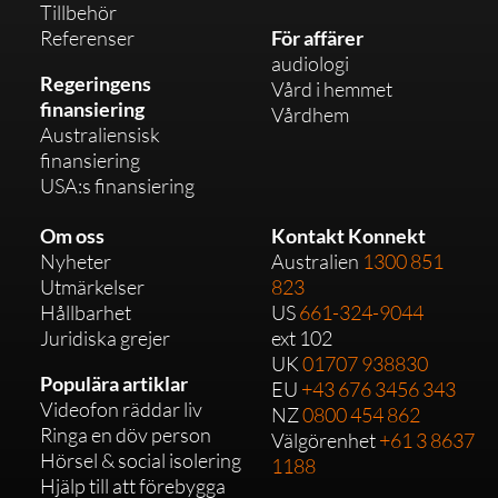
ater. 
Tillbehör
Efter
en ä
Skilln
Referenser
För affärer
som 
fan
audiologi
aden 
jag 
stis
Regeringens
Vård i hemmet
när 
var 
Inte
finansiering
Vårdhem
jag 
94 år 
bar
Australiensisk
prata
var 
un
finansiering
r 
min 
r kö
USA:s finansiering
med 
mam
och
hono
Om oss
Kontakt Konnekt
ma 
lev
m i 
Nyheter
Australien
1300 851
rädd 
ans
telefo
Utmärkelser
823
för 
uta
nen 
Hållbarhet
US
661-324-9044
ny 
äve
nu är 
Juridiska grejer
ext 102
tekni
det 
helt 
UK
01707 938830
k, 
kon
Populära artiklar
fanta
EU
+43 676 3456 343
hon 
nue
Videofon räddar liv
stisk. 
NZ
0800 454 862
hjälpt
ga 
Ringa en döv person
Samt
Välgörenhet
+61 3 8637
e 
stö
Hörsel & social isolering
alen 
1188
mig 
et v
Hjälp till att förebygga
är så 