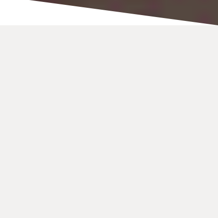
Skriven av
Karl Grimm
, februari 2023:
Hur man
Spela in din livsföräldrars
livshistoria
I sex enkla steg:
Planera frågor / kapitel med hjälp av vår guide
Intervju och spela in via Skype
Välj ett format: Videospellista? Ljudbok?
Berättad bildspel? e-bok?
Röst till text: Gör det själv eller använd en tjänst