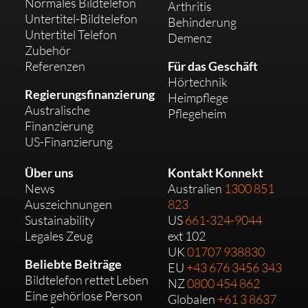
Normales Bildtelefon
Arthritis
Untertitel-Bildtelefon
Behinderung
Untertitel Telefon
Demenz
Zubehör
Referenzen
Für das Geschäft
Hörtechnik
Regierungsfinanzierung
Heimpflege
Australische
Pflegeheim
Finanzierung
US-Finanzierung
Über uns
Kontakt Konnekt
News
Australien
1300 851
Auszeichnungen
823
Sustainability
US
661-324-9044
Legales Zeug
ext 102
UK
01707 938830
Beliebte Beiträge
EU
+43 676 3456 343
Bildtelefon rettet Leben
NZ
0800 454 862
Eine gehörlose Person
Globalen
+61 3 8637