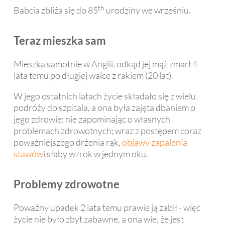
th
Babcia zbliża się do 85
urodziny we wrześniu.
Teraz mieszka sam
Mieszka samotnie w Anglii, odkąd jej mąż zmarł 4
lata temu po długiej walce z rakiem (20 lat).
W jego ostatnich latach życie składało się z wielu
podróży do szpitala, a ona była zajęta dbaniem o
jego zdrowie; nie zapominając o własnych
problemach zdrowotnych; wraz z postępem coraz
poważniejszego drżenia rąk,
objawy zapalenia
stawów
i słaby wzrok w jednym oku.
Problemy zdrowotne
Poważny upadek 2 lata temu prawie ją zabił - więc
życie nie było zbyt zabawne, a ona wie, że jest