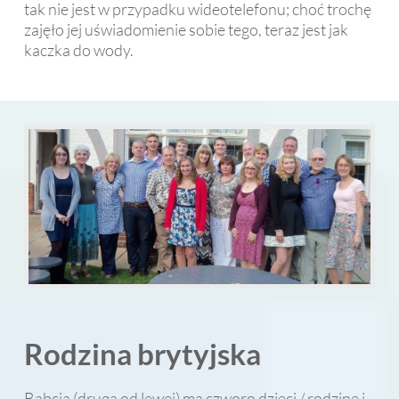
tak nie jest w przypadku wideotelefonu; choć trochę
zajęło jej uświadomienie sobie tego, teraz jest jak
kaczka do wody.
Rodzina brytyjska
Babcia (druga od lewej) ma czworo dzieci / rodzinę i