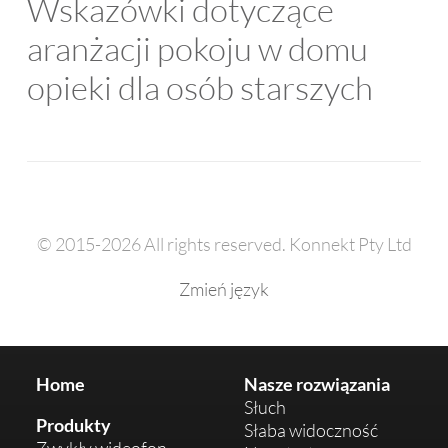
Wskazówki dotyczące
aranżacji pokoju w domu
opieki dla osób starszych
© 2015-2026 All rights reserved. Konnekt Pty Ltd
Zmień język
Home
Nasze rozwiązania
Słuch
Produkty
Słaba widoczność
Zwykły wideofon