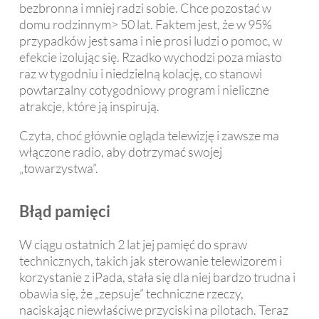
bezbronna i mniej radzi sobie. Chce pozostać w
domu rodzinnym> 50 lat. Faktem jest, że w 95%
przypadków jest sama i nie prosi ludzi o pomoc, w
efekcie izolując się. Rzadko wychodzi poza miasto
raz w tygodniu i niedzielną kolację, co stanowi
powtarzalny cotygodniowy program i nieliczne
atrakcje, które ją inspirują.
Czyta, choć głównie ogląda telewizję i zawsze ma
włączone radio, aby dotrzymać swojej
„towarzystwa”.
Błąd pamięci
W ciągu ostatnich 2 lat jej pamięć do spraw
technicznych, takich jak sterowanie telewizorem i
korzystanie z iPada, stała się dla niej bardzo trudna i
obawia się, że „zepsuje” techniczne rzeczy,
naciskając niewłaściwe przyciski na pilotach. Teraz