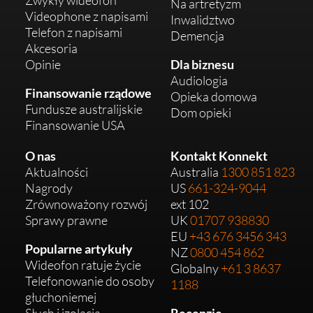
Na artretyzm
Videophone z napisami
Inwalidztwo
Telefon z napisami
Demencja
Akcesoria
Opinie
Dla biznesu
Audiologia
Finansowanie rządowe
Opieka domowa
Fundusze australijskie
Dom opieki
Finansowanie USA
O nas
Kontakt Konnekt
Aktualności
Australia
1300 851 823
Nagrody
US
661-324-9044
Zrównoważony rozwój
ext 102
Sprawy prawne
UK
01707 938830
EU
+43 676 3456 343
Popularne artykuły
NZ
0800 454 862
Wideofon ratuje życie
Globalny
+61 3 8637
Telefonowanie do osoby
1188
głuchoniemej