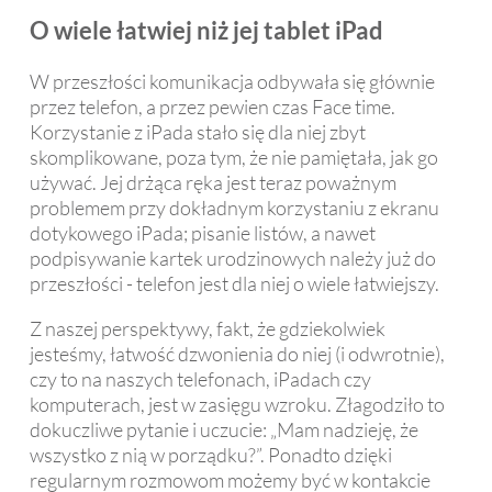
O wiele łatwiej niż jej tablet iPad
W przeszłości komunikacja odbywała się głównie
przez telefon, a przez pewien czas Face time.
Korzystanie z iPada stało się dla niej zbyt
skomplikowane, poza tym, że nie pamiętała, jak go
używać. Jej drżąca ręka jest teraz poważnym
problemem przy dokładnym korzystaniu z ekranu
dotykowego iPada; pisanie listów, a nawet
podpisywanie kartek urodzinowych należy już do
przeszłości - telefon jest dla niej o wiele łatwiejszy.
Z naszej perspektywy, fakt, że gdziekolwiek
jesteśmy, łatwość dzwonienia do niej (i odwrotnie),
czy to na naszych telefonach, iPadach czy
komputerach, jest w zasięgu wzroku. Złagodziło to
dokuczliwe pytanie i uczucie: „Mam nadzieję, że
wszystko z nią w porządku?”. Ponadto dzięki
regularnym rozmowom możemy być w kontakcie