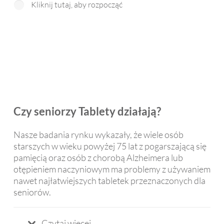
śledz
podo
pod
Kliknij tutaj, aby rozpocząć
i 
ba jej 
ęk
rozm
się 
ania
owę 
to, 
dla 
na 
że 
Da
ekra
moż
ela.
nie 
e 
Go
dzięk
czyt
co 
i 
ać 
pol
Czy seniorzy
Tablety działają?
funk
rozm
am 
cji 
owy.
👌
zami
Nasze badania rynku wykazały, że wiele osób
starszych w wieku powyżej 75 lat z pogarszającą się
any 
pamięcią oraz osób z chorobą Alzheimera lub
mow
otępieniem naczyniowym ma problemy z używaniem
y na 
nawet najłatwiejszych tabletek przeznaczonych dla
tekst
seniorów.
. 
Powi
niene
Czytaj więcej ...