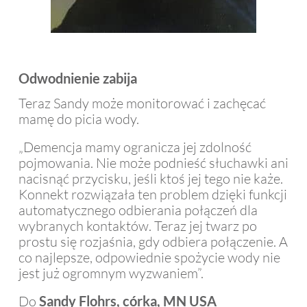
Odwodnienie zabija
Teraz Sandy może monitorować i zachęcać
mamę do picia wody.
„Demencja mamy ogranicza jej zdolność
pojmowania. Nie może podnieść słuchawki ani
nacisnąć przycisku, jeśli ktoś jej tego nie każe.
Konnekt rozwiązała ten problem dzięki funkcji
automatycznego odbierania połączeń dla
wybranych kontaktów. Teraz jej twarz po
prostu się rozjaśnia, gdy odbiera połączenie. A
co najlepsze, odpowiednie spożycie wody nie
jest już ogromnym wyzwaniem”.
Do
Sandy Flohrs, córka, MN USA