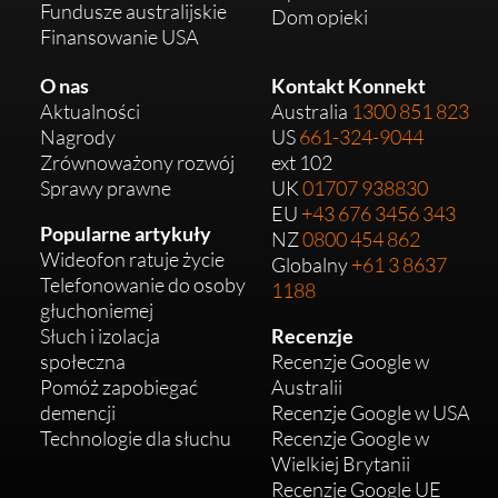
Fundusze australijskie
Dom opieki
Finansowanie USA
O nas
Kontakt Konnekt
Aktualności
Australia
1300 851 823
Nagrody
US
661-324-9044
Zrównoważony rozwój
ext 102
Sprawy prawne
UK
01707 938830
EU
+43 676 3456 343
Popularne artykuły
NZ
0800 454 862
Wideofon ratuje życie
Globalny
+61 3 8637
Telefonowanie do osoby
1188
głuchoniemej
Słuch i izolacja
Recenzje
społeczna
Recenzje Google w
Pomóż zapobiegać
Australii
demencji
Recenzje Google w USA
Technologie dla słuchu
Recenzje Google w
Wielkiej Brytanii
Recenzje Google UE