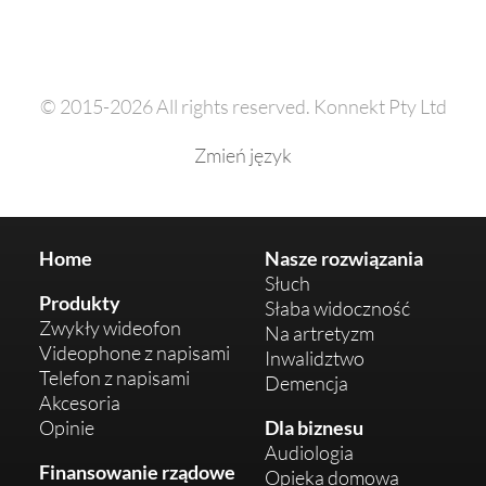
© 2015-2026 All rights reserved. Konnekt Pty Ltd
Zmień język
Home
Nasze rozwiązania
Słuch
Produkty
Słaba widoczność
Zwykły wideofon
Na artretyzm
Videophone z napisami
Inwalidztwo
Telefon z napisami
Demencja
Akcesoria
Opinie
Dla biznesu
Audiologia
Finansowanie rządowe
Opieka domowa