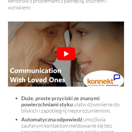
seniorów z problemami z pamięcią, słuchem i
wzrokiem:
Duże, proste przyciski ze znanymi
powierzchniami styku
ułatw dzwonienie do
bliskich i zapobiegnij nieporozumieniom.
Automatyczna odpowiedź
umożliwia
zaufanym kontaktom meldowanie się bez
konieczności naciskania przycisków przez