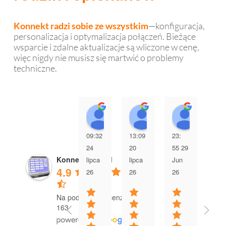
Konnekt radzi sobie ze wszystkim
—konfiguracja,
personalizacja i optymalizacja połączeń. Bieżące
wsparcie i zdalne aktualizacje są wliczone w cenę,
więc nigdy nie musisz się martwić o problemy
techniczne.
Mark Dean
Susan Teal
Jo Fis
09:32
13:09
23:
03:
24
20
55 29
00 
Konnekt Pty Ltd
lipca
lipca
Jun
Jun
4.9
26
26
26
26
Na podstawie recenzji
163