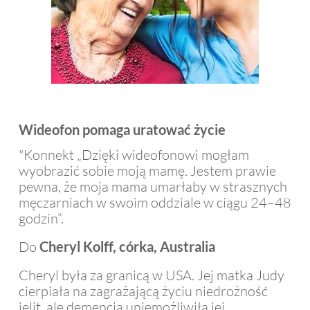
Wideofon pomaga uratować życie
"Konnekt „Dzięki wideofonowi mogłam
wyobrazić sobie moją mamę. Jestem prawie
pewna, że ​​moja mama umarłaby w strasznych
męczarniach w swoim oddziale w ciągu 24–48
godzin”.
Do
Cheryl Kolff, córka, Australia
Cheryl była za granicą w USA. Jej matka Judy
cierpiała na zagrażającą życiu niedrożność
jelit, ale demencja uniemożliwiła jej