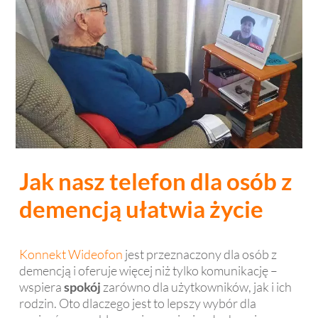
Jak nasz telefon dla osób z
demencją ułatwia życie
Konnekt Wideofon
jest przeznaczony dla osób z
demencją i oferuje więcej niż tylko komunikację –
wspiera
spokój
zarówno dla użytkowników, jak i ich
rodzin. Oto dlaczego jest to lepszy wybór dla