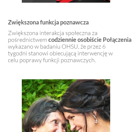
Zwiększona funkcja poznawcza
Zwiększona interakcja społeczna za
pośrednictwem
codziennie
osobiście
Połączenia
wykazano w badaniu OHSU, że przez 6
tygodni stanowi obiecującą interwencję w
celu poprawy funkcji poznawczych.