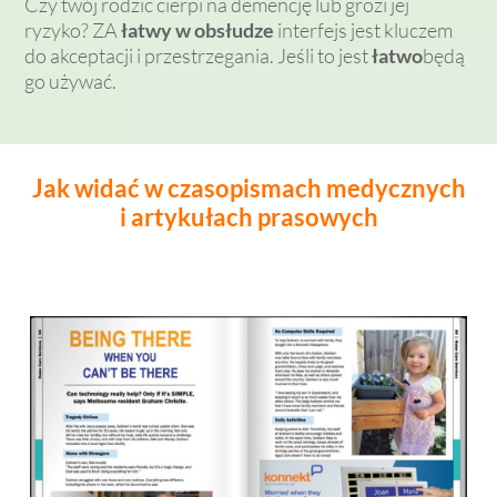
Czy twój rodzic cierpi na demencję lub grozi jej
ryzyko? ZA
łatwy w obsłudze
interfejs jest kluczem
do akceptacji i przestrzegania. Jeśli to jest
łatwo
będą
go używać.
Jak widać w czasopismach medycznych
i artykułach prasowych