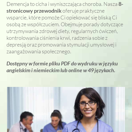
hem 
nia 
telefo
uga
Demencja to cicha i wyniszczająca choroba. Nasza
8-
stronicowy przewodnik
oferuje praktyczne
i nosi 
napis
n. 
kli
wsparcie, które pomoże Ci opiekować się bliską Ci
apar
y.
Mają
a je
osobą ze współczuciem. Obejmuje porady dotyczące
at 
c 94 
nie
utrzymywania zdrowej diety, regularnych ćwiczeń,
słuc
lata, 
mo
kontrolowania ciśnienia krwi, radzenia sobie z
howy
moja 
ta. 
depresją oraz promowania stymulacji umysłowej i
. 
mam
Nie 
zaangażowania społecznego.
Różn
a 
tylk
ica, 
bała 
po
Dostępny w formie pliku PDF do wydruku w języku
jaką 
się 
zas
angielskim i niemieckim lub online w 49 językach.
teraz 
nowy
za
widz
ch 
pu i
ę, 
tech
dos
kiedy 
nolog
awy
rozm
ii, ale 
ale 
awia
mnie 
tak
m z 
prze
e 
nim 
kona
dzi
prze
ła i w 
i 