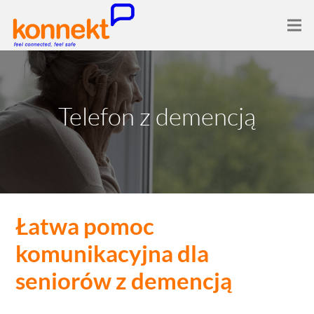
Telefon z demencją
Łatwa pomoc
komunikacyjna dla
seniorów z demencją