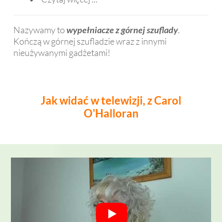
m 
był 
Nazywamy to
wypełniacze z górnej szuflady
.
go 
Kończą w górnej szufladzie wraz z innymi
mieć 
nieużywanymi gadżetami!
już 
dawn
o 
temu
Jak widać w telewizji, z Carol
.
O'Halloran