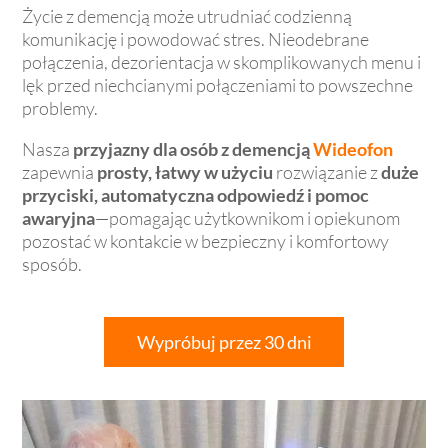
Życie z demencją może utrudniać codzienną
komunikację i powodować stres. Nieodebrane
połączenia, dezorientacja w skomplikowanych menu i
lęk przed niechcianymi połączeniami to powszechne
problemy.
Nasza
przyjazny dla osób z demencją
Wideofon
zapewnia
prosty, łatwy w użyciu
rozwiązanie z
duże
przyciski, automatyczna odpowiedź i pomoc
awaryjna
—pomagając użytkownikom i opiekunom
pozostać w kontakcie w bezpieczny i komfortowy
sposób.
Wypróbuj przez 30 dni