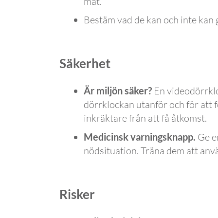
mat.
Bestäm vad de kan och inte kan g
Säkerhet
Är miljön säker?
En videodörrklo
dörrklockan utanför och för att f
inkräktare från att få åtkomst.
Medicinsk varningsknapp.
Ge en
nödsituation. Träna dem att an
Risker