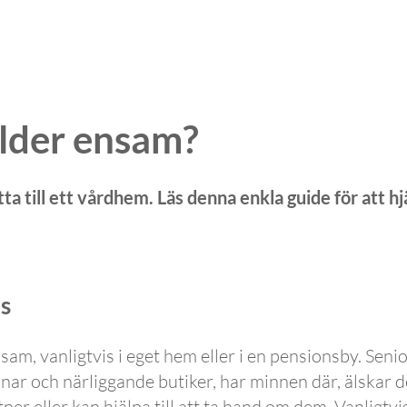
älder ensam?
ta till ett vårdhem. Läs denna enkla guide för att hjä
ns
sam, vanligtvis i eget hem eller i en pensionsby. Sen
nar och närliggande butiker, har minnen där, älskar d
ner eller kan hjälpa till att ta hand om dem. Vanligtv