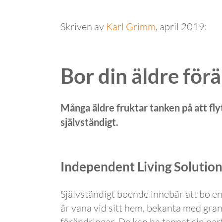
Skriven av
Karl Grimm
, april 2019:
Bor din äldre för
Många äldre fruktar tanken på att flyt
självständigt.
Independent Living Solutio
Självständigt boende innebär att bo en
är vana vid sitt hem, bekanta med gran
förändringar. De kan ha tappat sin part