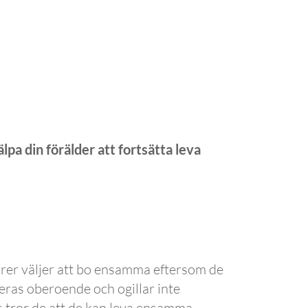
lpa din förälder att fortsätta leva
iorer väljer att bo ensamma eftersom de
eras oberoende och ogillar inte
is tror de att de kan leva ensamma,