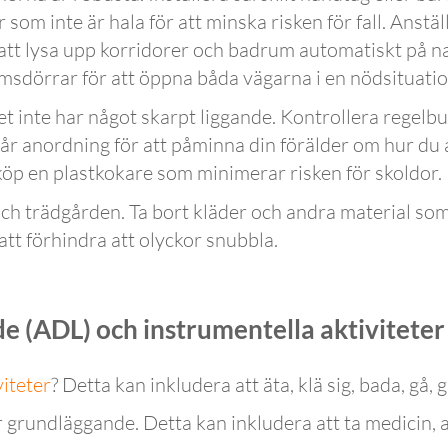
or som inte är hala för att minska risken för fall. Anställ
att lysa upp korridorer och badrum automatiskt på na
dörrar för att öppna båda vägarna i en nödsituation
öket inte har något skarpt liggande. Kontrollera regel
vår anordning för att påminna din förälder om hur du
köp en plastkokare som minimerar risken för skoldor.
och trädgården. Ta bort kläder och andra material som 
att förhindra att olyckor snubbla.
de (ADL) och instrumentella aktiviteter
viteter
? Detta kan inkludera att äta, klä sig, bada, gå,
är grundläggande. Detta kan inkludera att ta medicin,