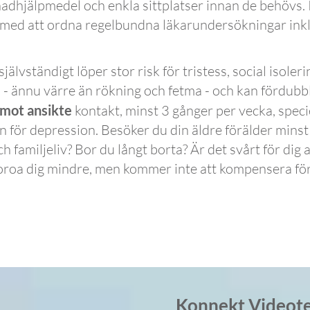
dhjälpmedel och enkla sittplatser innan de behövs. 
 med att ordna regelbundna läkarundersökningar inkl
jälvständigt löper stor risk för tristess, social isol
em - ännu värre än rökning och fetma - och kan fördubb
 mot ansikte
kontakt, minst 3 gånger per vecka, speci
en för depression. Besöker du din äldre förälder minst 
 familjeliv? Bor du långt borta? Är det svårt för dig a
 oroa dig mindre, men kommer inte att kompensera för
Konnekt Videote