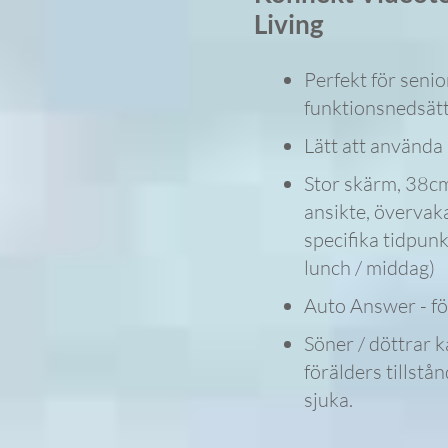
Living
Perfekt för seni
funktionsnedsät
Lätt att använda
Stor skärm, 38cm
ansikte, övervaka
specifika tidpunk
lunch / middag)
Auto Answer - fö
Söner / döttrar k
förälders tillstånd
sjuka.