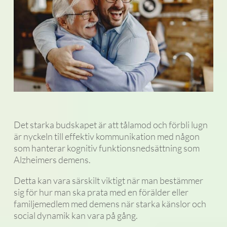
Det starka budskapet är att tålamod och förbli lugn
är nyckeln till effektiv kommunikation med någon
som hanterar kognitiv funktionsnedsättning som
Alzheimers demens.
Detta kan vara särskilt viktigt när man bestämmer
sig för hur man ska prata med en förälder eller
familjemedlem med demens när starka känslor och
social dynamik kan vara på gång.