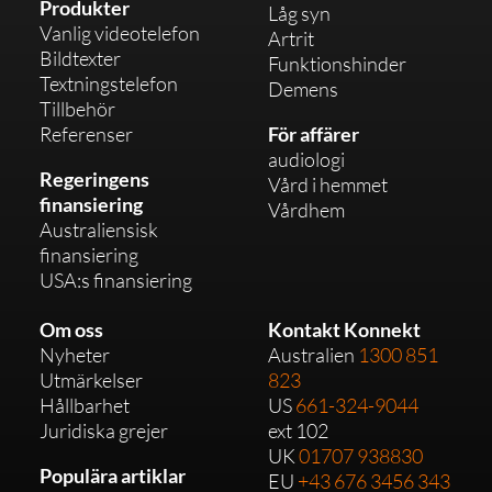
Produkter
Låg syn
Vanlig videotelefon
Artrit
Bildtexter
Funktionshinder
Textningstelefon
Demens
Tillbehör
Referenser
För affärer
audiologi
Regeringens
Vård i hemmet
finansiering
Vårdhem
Australiensisk
finansiering
USA:s finansiering
Om oss
Kontakt Konnekt
Nyheter
Australien
1300 851
Utmärkelser
823
Hållbarhet
US
661-324-9044
Juridiska grejer
ext 102
UK
01707 938830
Populära artiklar
EU
+43 676 3456 343