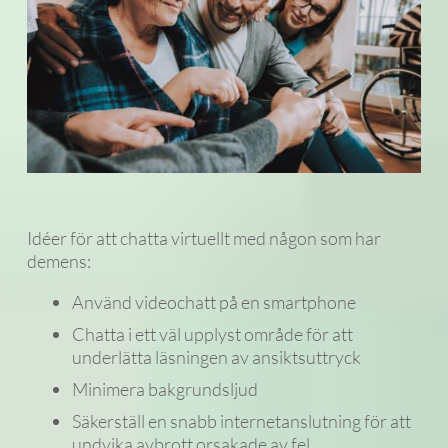
Idéer för att chatta virtuellt med någon som har
demens:
Använd videochatt på en smartphone
Chatta i ett väl upplyst område för att
underlätta läsningen av ansiktsuttryck
Minimera bakgrundsljud
Säkerställ en snabb internetanslutning för att
undvika avbrott orsakade av fel