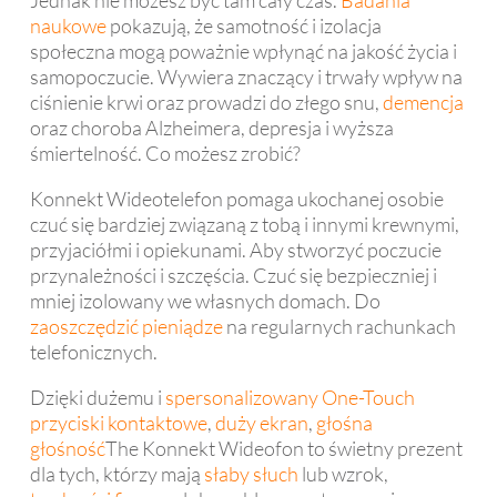
naukowe
pokazują, że samotność i izolacja
społeczna mogą poważnie wpłynąć na jakość życia i
samopoczucie. Wywiera znaczący i trwały wpływ na
ciśnienie krwi oraz prowadzi do złego snu,
demencja
oraz choroba Alzheimera, depresja i wyższa
śmiertelność. Co możesz zrobić?
Konnekt Wideotelefon pomaga ukochanej osobie
czuć się bardziej związaną z tobą i innymi krewnymi,
przyjaciółmi i opiekunami. Aby stworzyć poczucie
przynależności i szczęścia. Czuć się bezpieczniej i
mniej izolowany we własnych domach. Do
zaoszczędzić pieniądze
na regularnych rachunkach
telefonicznych.
Dzięki dużemu i
spersonalizowany
One-Touch
przyciski kontaktowe
,
duży ekran
,
głośna
głośność
The Konnekt Wideofon to świetny prezent
dla tych, którzy mają
słaby słuch
lub wzrok,