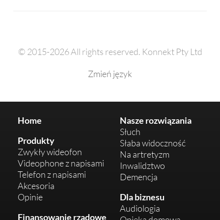
© 2015-2026 All rights reserved. Konnekt Pty Ltd
Zmień język
Home
Nasze rozwiązania
Słuch
Produkty
Słaba widoczność
Zwykły wideofon
Na artretyzm
Videophone z napisami
Inwalidztwo
Telefon z napisami
Demencja
Akcesoria
Opinie
Dla biznesu
Audiologia
Finansowanie rządowe
Opieka domowa