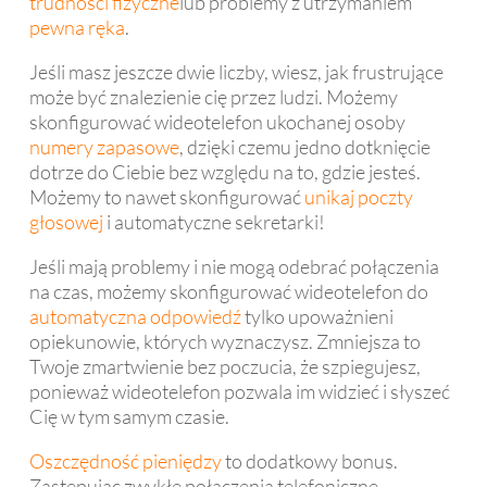
trudności fizyczne
lub problemy z utrzymaniem
pewna ręka
.
Jeśli masz jeszcze dwie liczby, wiesz, jak frustrujące
może być znalezienie cię przez ludzi. Możemy
skonfigurować wideotelefon ukochanej osoby
numery zapasowe
, dzięki czemu jedno dotknięcie
dotrze do Ciebie bez względu na to, gdzie jesteś.
Możemy to nawet skonfigurować
unikaj poczty
głosowej
i automatyczne sekretarki!
Jeśli mają problemy i nie mogą odebrać połączenia
na czas, możemy skonfigurować wideotelefon do
automatyczna odpowiedź
tylko upoważnieni
opiekunowie, których wyznaczysz. Zmniejsza to
Twoje zmartwienie bez poczucia, że ​​szpiegujesz,
ponieważ wideotelefon pozwala im widzieć i słyszeć
Cię w tym samym czasie.
Oszczędność pieniędzy
to dodatkowy bonus.
Zastępując zwykłe połączenia telefoniczne