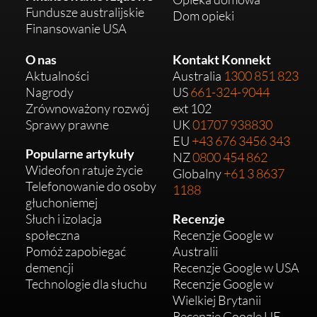
Fundusze australijskie
Dom opieki
Finansowanie USA
O nas
Kontakt Konnekt
Aktualności
Australia
1300 851 823
Nagrody
US
661-324-9044
Zrównoważony rozwój
ext 102
Sprawy prawne
UK
01707 938830
EU
+43 676 3456 343
Popularne artykuły
NZ
0800 454 862
Wideofon ratuje życie
Globalny
+61 3 8637
Telefonowanie do osoby
1188
głuchoniemej
Słuch i izolacja
Recenzje
społeczna
Recenzje Google w
Pomóż zapobiegać
Australii
demencji
Recenzje Google w USA
Technologie dla słuchu
Recenzje Google w
Wielkiej Brytanii
Recenzje Google UE