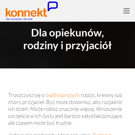
Dla opiekunów,
rodziny i przyjaciół
Troszczysz się o
osób starszych
rodzic, krewny lub
chory przyjaciel. Być może dzwonisz, aby rozjaśnić
ich dzień. Może robisz znacznie więcej. Wnoszenie
szczęścia w ich życiu jest bardzo satysfakcjonujące,
ale czasem może być trudne.
Jednak nie możesz być tam cały czas.
Badania