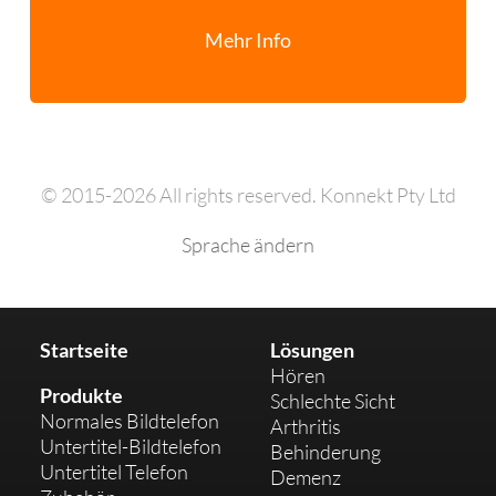
Mehr Info
© 2015-2026 All rights reserved. Konnekt Pty Ltd
Sprache ändern
Startseite
Lösungen
Hören
Produkte
Schlechte Sicht
Normales Bildtelefon
Arthritis
Untertitel-Bildtelefon
Behinderung
Untertitel Telefon
Demenz