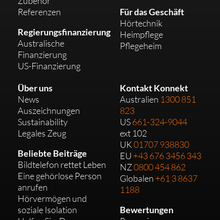
Zubehör
Referenzen
Für das Geschäft
Hörtechnik
Regierungsfinanzierung
Heimpflege
Australische
Pflegeheim
Finanzierung
US-Finanzierung
Über uns
Kontakt Konnekt
News
Australien
1300 851
Auszeichnungen
823
Sustainability
US
661-324-9044
Legales Zeug
ext 102
UK
01707 938830
Beliebte Beiträge
EU
+43 676 3456 343
Bildtelefon rettet Leben
NZ
0800 454 862
Eine gehörlose Person
Globalen
+61 3 8637
anrufen
1188
Hörvermögen und
soziale Isolation
Bewertungen