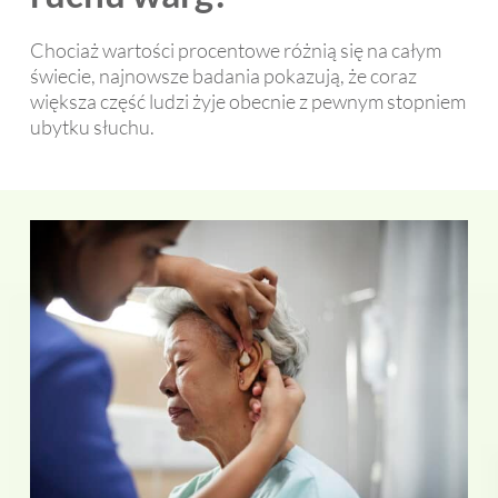
Chociaż wartości procentowe różnią się na całym
świecie, najnowsze badania pokazują, że coraz
większa część ludzi żyje obecnie z pewnym stopniem
ubytku słuchu.