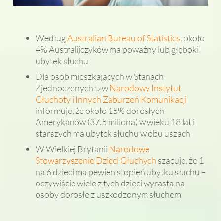
Według
Australian Bureau of Statistics
, około
4% Australijczyków ma poważny lub głęboki
ubytek słuchu
Dla osób mieszkających w Stanach
Zjednoczonych tzw
Narodowy Instytut
Głuchoty i Innych Zaburzeń Komunikacji
informuje, że około 15% dorosłych
Amerykanów (37.5 miliona) w wieku 18 lat i
starszych ma ubytek słuchu w obu uszach
W Wielkiej Brytanii
Narodowe
Stowarzyszenie Dzieci Głuchych
szacuje, że 1
na 6 dzieci ma pewien stopień ubytku słuchu –
oczywiście wiele z tych dzieci wyrasta na
osoby dorosłe z uszkodzonym słuchem