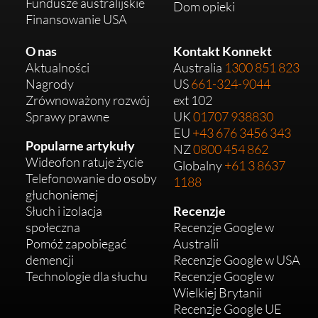
Fundusze australijskie
Dom opieki
Finansowanie USA
O nas
Kontakt Konnekt
Aktualności
Australia
1300 851 823
Nagrody
US
661-324-9044
Zrównoważony rozwój
ext 102
Sprawy prawne
UK
01707 938830
EU
+43 676 3456 343
Popularne artykuły
NZ
0800 454 862
Wideofon ratuje życie
Globalny
+61 3 8637
Telefonowanie do osoby
1188
głuchoniemej
Słuch i izolacja
Recenzje
społeczna
Recenzje Google w
Pomóż zapobiegać
Australii
demencji
Recenzje Google w USA
Technologie dla słuchu
Recenzje Google w
Wielkiej Brytanii
Recenzje Google UE