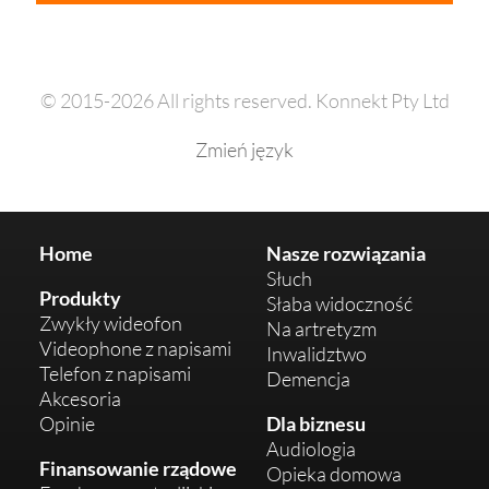
© 2015-2026 All rights reserved. Konnekt Pty Ltd
Zmień język
Home
Nasze rozwiązania
Słuch
Produkty
Słaba widoczność
Zwykły wideofon
Na artretyzm
Videophone z napisami
Inwalidztwo
Telefon z napisami
Demencja
Akcesoria
Opinie
Dla biznesu
Audiologia
Finansowanie rządowe
Opieka domowa