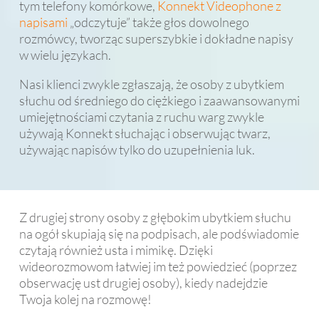
tym telefony komórkowe,
Konnekt Videophone z
napisami
„odczytuje” także głos dowolnego
rozmówcy, tworząc superszybkie i dokładne napisy
w wielu językach.
Nasi klienci zwykle zgłaszają, że osoby z ubytkiem
słuchu od średniego do ciężkiego i zaawansowanymi
umiejętnościami czytania z ruchu warg zwykle
używają Konnekt słuchając i obserwując twarz,
używając napisów tylko do uzupełnienia luk.
Z drugiej strony osoby z głębokim ubytkiem słuchu
na ogół skupiają się na podpisach, ale podświadomie
czytają również usta i mimikę. Dzięki
wideorozmowom łatwiej im też powiedzieć (poprzez
obserwację ust drugiej osoby), kiedy nadejdzie
Twoja kolej na rozmowę!