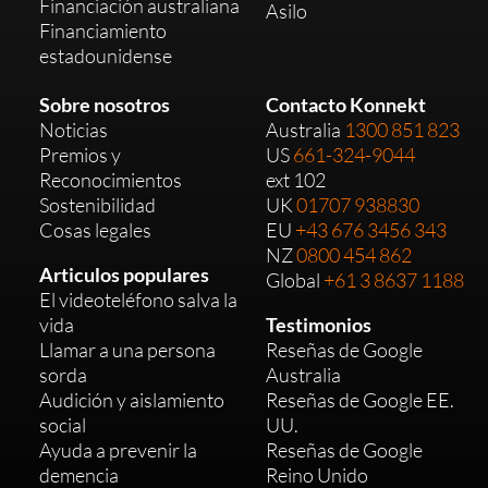
Financiación australiana
Asilo
Financiamiento
estadounidense
Sobre nosotros
Contacto Konnekt
Noticias
Australia
1300 851 823
Premios y
US
661-324-9044
Reconocimientos
ext 102
Sostenibilidad
UK
01707 938830
Cosas legales
EU
+43 676 3456 343
NZ
0800 454 862
Articulos populares
Global
+61 3 8637 1188
El videoteléfono salva la
vida
Testimonios
Llamar a una persona
Reseñas de Google
sorda
Australia
Audición y aislamiento
Reseñas de Google EE.
social
UU.
Ayuda a prevenir la
Reseñas de Google
demencia
Reino Unido